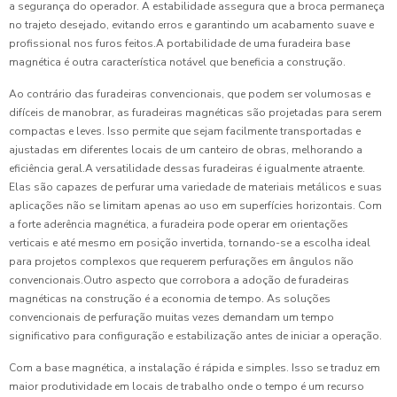
a segurança do operador. A estabilidade assegura que a broca permaneça
no trajeto desejado, evitando erros e garantindo um acabamento suave e
profissional nos furos feitos.A portabilidade de uma furadeira base
magnética é outra característica notável que beneficia a construção.
Ao contrário das furadeiras convencionais, que podem ser volumosas e
difíceis de manobrar, as furadeiras magnéticas são projetadas para serem
compactas e leves. Isso permite que sejam facilmente transportadas e
ajustadas em diferentes locais de um canteiro de obras, melhorando a
eficiência geral.A versatilidade dessas furadeiras é igualmente atraente.
Elas são capazes de perfurar uma variedade de materiais metálicos e suas
aplicações não se limitam apenas ao uso em superfícies horizontais. Com
a forte aderência magnética, a furadeira pode operar em orientações
verticais e até mesmo em posição invertida, tornando-se a escolha ideal
para projetos complexos que requerem perfurações em ângulos não
convencionais.Outro aspecto que corrobora a adoção de furadeiras
magnéticas na construção é a economia de tempo. As soluções
convencionais de perfuração muitas vezes demandam um tempo
significativo para configuração e estabilização antes de iniciar a operação.
Com a base magnética, a instalação é rápida e simples. Isso se traduz em
maior produtividade em locais de trabalho onde o tempo é um recurso