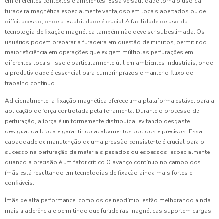
em diferentes contextos e ambientes. Essa versatilidade torna o uso da
furadeira magnética especialmente vantajoso em locais apertados ou de
difícil acesso, onde a estabilidade é crucial.A facilidade de uso da
tecnologia de fixação magnética também não deve ser subestimada. Os
usuários podem preparar a furadeira em questão de minutos, permitindo
maior eficiência em operações que exigem múltiplas perfurações em
diferentes locais. Isso é particularmente útil em ambientes industriais, onde
a produtividade é essencial para cumprir prazos e manter o fluxo de
trabalho contínuo.
Adicionalmente, a fixação magnética oferece uma plataforma estável para a
aplicação de força controlada pela ferramenta. Durante o processo de
perfuração, a força é uniformemente distribuída, evitando desgaste
desigual da broca e garantindo acabamentos polidos e precisos. Essa
capacidade de manutenção de uma pressão consistente é crucial para o
sucesso na perfuração de materiais pesados ou espessos, especialmente
quando a precisão é um fator crítico.O avanço contínuo no campo dos
ímãs está resultando em tecnologias de fixação ainda mais fortes e
confiáveis.
Ímãs de alta performance, como os de neodímio, estão melhorando ainda
mais a aderência e permitindo que furadeiras magnéticas suportem cargas