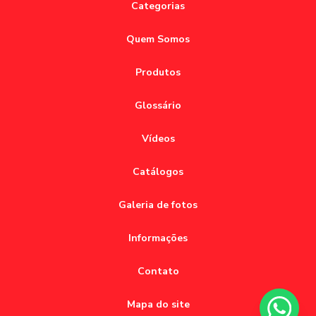
Categorias
Base Eletromagnética: Guia Completo Sobre
furadeira eletromagnética
mandril para broca anular
Funcionamento e Vantagens Aplicadas
Quem Somos
mangueira flexivel jeton
Base magnética com furadeira: como escolher a melhor
mangueira flexivel para lubrificação
opção para seu trabalho
Produtos
Base magnética para furadeira é a solução ideal para
Glossário
trabalhos precisos e seguros. Descubra como escolher a
melhor opção.
Vídeos
Base magnética para furadeira: como escolher a ideal para
Catálogos
seus projetos
Base magnética para furadeira: como escolher a ideal para
Galeria de fotos
seus projetos
Informações
Base magnética para furadeira: como escolher a melhor
opção para seus projetos
Contato
Base magnética para furadeira: como escolher a melhor
Mapa do site
para seus projetos de perfuração