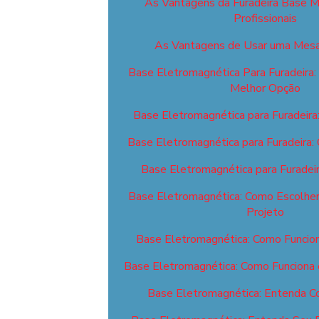
As Vantagens da Furadeira Base M
Profissionais
As Vantagens de Usar uma Mesa
Base Eletromagnética Para Furadeira:
Melhor Opção
Base Eletromagnética para Furadeira
Base Eletromagnética para Furadeira:
Base Eletromagnética para Furadei
Base Eletromagnética: Como Escolher 
Projeto
Base Eletromagnética: Como Funcion
Base Eletromagnética: Como Funciona 
Base Eletromagnética: Entenda C