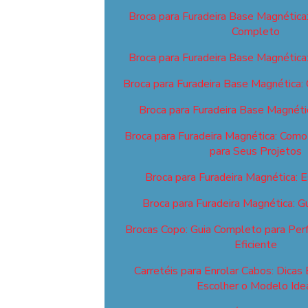
Broca para Furadeira Base Magnética
Completo
Broca para Furadeira Base Magnética
Broca para Furadeira Base Magnética:
Broca para Furadeira Base Magnéti
Broca para Furadeira Magnética: Como 
para Seus Projetos
Broca para Furadeira Magnética: E
Broca para Furadeira Magnética: 
Brocas Copo: Guia Completo para Perf
Eficiente
Carretéis para Enrolar Cabos: Dicas 
Escolher o Modelo Ide