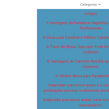
Categorias
Artigos
5 Vantagens da Furadeira Magnética
Profissionais
6 Dicas para Escolher o Melhor Carret
6 Tipos de Broca Copo que Todo Pro
Conhecer
6 Vantagens do Carretel Retrátil q
Conhecer
A Melhor Broca para Furadeira
Adaptador para broca anular é a sol
perfurações precisas e eficientes em d
Adaptador para broca anular: como esco
seus projetos