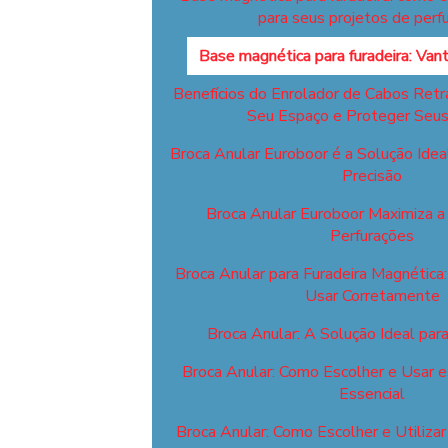
para seus projetos de perf
Base magnética para furadeira: Va
Benefícios do Enrolador de Cabos Retrá
Seu Espaço e Proteger Seu
Broca Anular Euroboor é a Solução Idea
Precisão
Broca Anular Euroboor Maximiza a 
Perfurações
Broca Anular para Furadeira Magnética
Usar Corretamente
Broca Anular: A Solução Ideal par
Broca Anular: Como Escolher e Usar 
Essencial
Broca Anular: Como Escolher e Utiliza