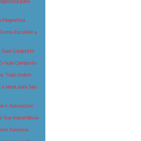
agnética para
 Magnética
 Como Escolher a
: Guia Completo
 O Guia Completo
ra: Tudo Sobre
a Ideal para Seu
a e Aplicações
e Sua Importância
omo Funciona