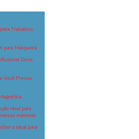
 para Trabalhos
el para Mangueira
fissional Deve
ue Você Precisa
 Magnética
ução ideal para
iversos materiais
lher o ideal para