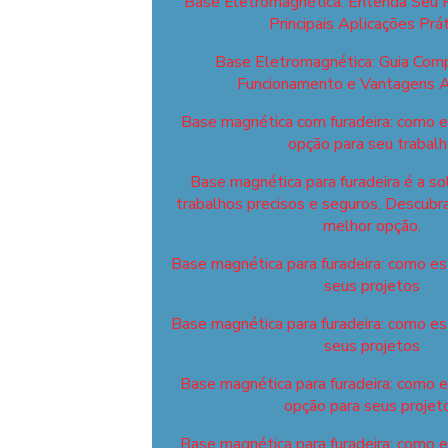
Base Eletromagnética: Entenda Seu 
Principais Aplicações Prát
Base Eletromagnética: Guia Com
Funcionamento e Vantagens A
Base magnética com furadeira: como e
opção para seu trabal
Base magnética para furadeira é a so
trabalhos precisos e seguros. Descubr
melhor opção.
Base magnética para furadeira: como esc
seus projetos
Base magnética para furadeira: como esc
seus projetos
Base magnética para furadeira: como 
opção para seus projet
Base magnética para furadeira: como 