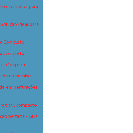
lher o melhor para
Solução Ideal para
ia Completo
ia Completo
uia Completo
dade no encaixe
ade em perfurações
retratil compacto
ão perfeita - Guia