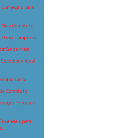
: Conheça o Guia
: Guia Completo
 O Guia Completo
ca: Saiba Mais
Escolher a Ideal
scolha Certa
Guia Completo
uração Precisa e
Essenciais para
al