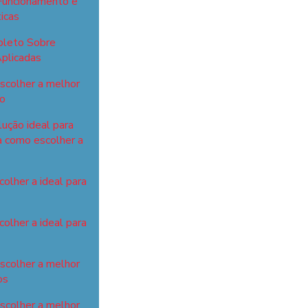
Funcionamento e
icas
pleto Sobre
plicadas
scolher a melhor
ho
lução ideal para
a como escolher a
olher a ideal para
olher a ideal para
escolher a melhor
os
escolher a melhor