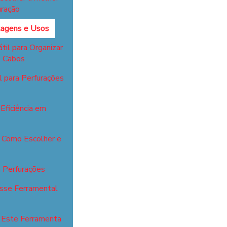
uração
ntagens e Usos
til para Organizar
s Cabos
l para Perfurações
Eficiência em
: Como Escolher e
a Perfurações
esse Ferramental
r Este Ferramenta