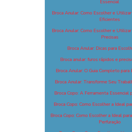
Essencial
Broca Anular: Como Escolher e Utilizar
Eficientes
Broca Anular: Como Escolher e Utilizar
Precisas
Broca Anular: Dicas para Escolhe
Broca anular: furos rápidos e prec
Broca Anular: O Guia Completo para E
Broca Anular: Transforme Seu Trabal
Broca Copo: A Ferramenta Essencial 
Broca Copo: Como Escolher a Ideal pa
Broca Copo: Como Escolher a Ideal par
Perfuração