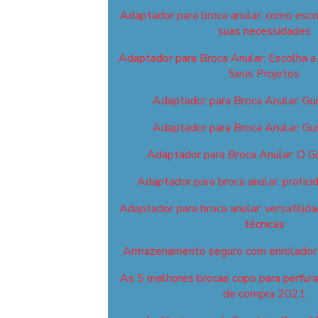
Adaptador para broca anular: como esco
suas necessidades
Adaptador para Broca Anular: Escolha a 
Seus Projetos
Adaptador para Broca Anular: Gu
Adaptador para Broca Anular: Gu
Adaptador para Broca Anular: O G
Adaptador para broca anular: pratici
Adaptador para broca anular: versatilid
técnicas
Armazenamento seguro com enrolador 
As 5 melhores brocas copo para perfuraç
de compra 2021