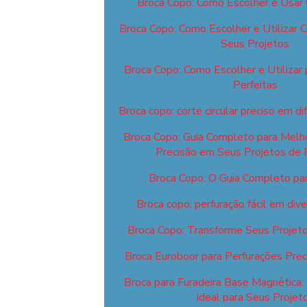
Broca Copo: Como Escolher e Usar
Broca Copo: Como Escolher e Utilizar 
Seus Projetos
Broca Copo: Como Escolher e Utilizar 
Perfeitas
Broca copo: corte circular preciso em di
Broca Copo: Guia Completo para Melhor
Precisão em Seus Projetos de 
Broca Copo: O Guia Completo para
Broca copo: perfuração fácil em div
Broca Copo: Transforme Seus Projeto
Broca Euroboor para Perfurações Preci
Broca para Furadeira Base Magnética:
Ideal para Seus Projet