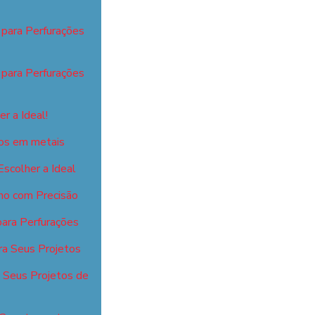
 para Perfurações
 para Perfurações
r a Ideal!
isos em metais
scolher a Ideal
ho com Precisão
para Perfurações
ra Seus Projetos
a Seus Projetos de