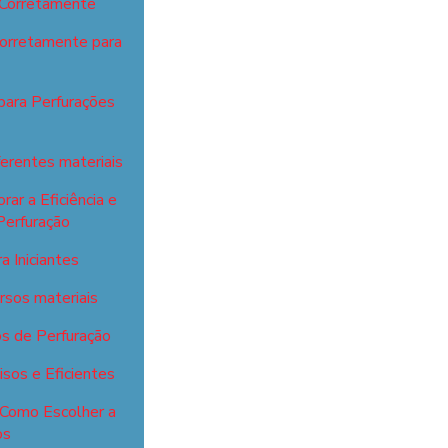
 Corretamente
Corretamente para
para Perfurações
ferentes materiais
ar a Eficiência e
Perfuração
 Iniciantes
ersos materiais
s de Perfuração
sos e Eficientes
 Como Escolher a
os