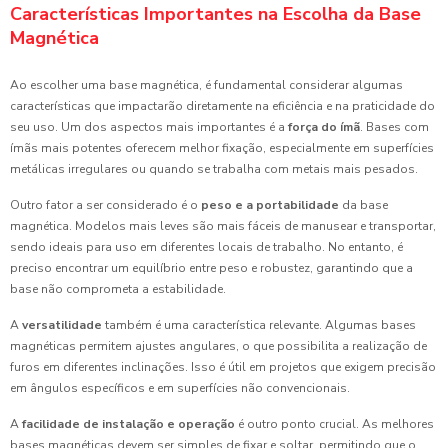
Características Importantes na Escolha da Base
Magnética
Ao escolher uma base magnética, é fundamental considerar algumas
características que impactarão diretamente na eficiência e na praticidade do
seu uso. Um dos aspectos mais importantes é a
força do ímã
. Bases com
ímãs mais potentes oferecem melhor fixação, especialmente em superfícies
metálicas irregulares ou quando se trabalha com metais mais pesados.
Outro fator a ser considerado é o
peso e a portabilidade
da base
magnética. Modelos mais leves são mais fáceis de manusear e transportar,
sendo ideais para uso em diferentes locais de trabalho. No entanto, é
preciso encontrar um equilíbrio entre peso e robustez, garantindo que a
base não comprometa a estabilidade.
A
versatilidade
também é uma característica relevante. Algumas bases
magnéticas permitem ajustes angulares, o que possibilita a realização de
furos em diferentes inclinações. Isso é útil em projetos que exigem precisão
em ângulos específicos e em superfícies não convencionais.
A
facilidade de instalação e operação
é outro ponto crucial. As melhores
bases magnéticas devem ser simples de fixar e soltar, permitindo que o