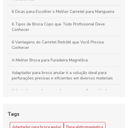
6 Dicas para Escolher o Melhor Carretel para Mangueira
6 Tipos de Broca Copo que Todo Profissional Deve
Conhecer
6 Vantagens do Carretel Retrátil que Você Precisa
Conhecer
A Melhor Broca para Furadeira Magnética
Adaptador para broca anular é a solução ideal para
perfurações precisas e eficientes em diversos materiais
Adaptador para broca anular: como escolher o ideal para
seus projetos
Adaptador para broca anular: como escolher o melhor para
Tags
suas necessidades
Adaptador para Broca Anular: Escolha a Solução Ideal
Adaptador para broca anular
Base eletromagnetica