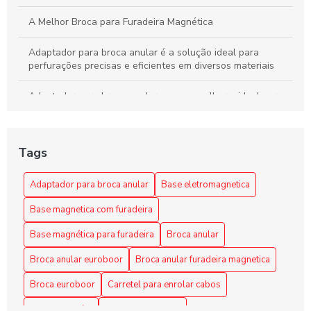
A Melhor Broca para Furadeira Magnética
Adaptador para broca anular é a solução ideal para
perfurações precisas e eficientes em diversos materiais
Adaptador para broca anular: como escolher o ideal para
seus projetos
Adaptador para broca anular: como escolher o melhor para
Tags
suas necessidades
Adaptador para Broca Anular: Escolha a Solução Ideal
Adaptador para broca anular
Base eletromagnetica
para Seus Projetos
Base magnetica com furadeira
Adaptador para Broca Anular: Guia Completo
Base magnética para furadeira
Broca anular
Adaptador para Broca Anular: Guia Completo
Broca anular euroboor
Broca anular furadeira magnetica
Broca euroboor
Carretel para enrolar cabos
Adaptador para Broca Anular: O Guia Completo
Carretel retrátil
Enrolador de cabo