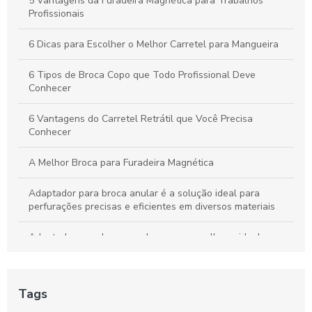
5 Vantagens da Furadeira Magnética para Trabalhos
Profissionais
6 Dicas para Escolher o Melhor Carretel para Mangueira
6 Tipos de Broca Copo que Todo Profissional Deve
Conhecer
6 Vantagens do Carretel Retrátil que Você Precisa
Conhecer
A Melhor Broca para Furadeira Magnética
Adaptador para broca anular é a solução ideal para
perfurações precisas e eficientes em diversos materiais
Adaptador para broca anular: como escolher o ideal para
seus projetos
Adaptador para broca anular: como escolher o melhor para
Tags
suas necessidades