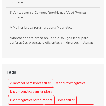
Conhecer
6 Vantagens do Carretel Retrátil que Você Precisa
Conhecer
A Melhor Broca para Furadeira Magnética
Adaptador para broca anular é a solução ideal para
perfurações precisas e eficientes em diversos materiais
Adaptador para broca anular: como escolher o ideal para
seus projetos
Adaptador para broca anular: como escolher o melhor para
Tags
suas necessidades
Adaptador para Broca Anular: Escolha a Solução Ideal
Adaptador para broca anular
Base eletromagnetica
para Seus Projetos
Base magnetica com furadeira
Adaptador para Broca Anular: Guia Completo
Base magnética para furadeira
Broca anular