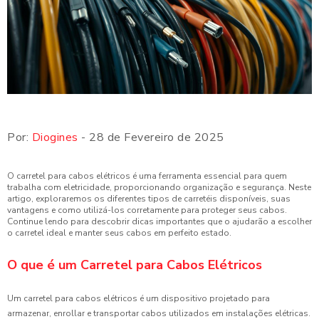
Por:
Diogines
- 28 de Fevereiro de 2025
O carretel para cabos elétricos é uma ferramenta essencial para quem
trabalha com eletricidade, proporcionando organização e segurança. Neste
artigo, exploraremos os diferentes tipos de carretéis disponíveis, suas
vantagens e como utilizá-los corretamente para proteger seus cabos.
Continue lendo para descobrir dicas importantes que o ajudarão a escolher
o carretel ideal e manter seus cabos em perfeito estado.
O que é um Carretel para Cabos Elétricos
Um carretel para cabos elétricos é um dispositivo projetado para
armazenar, enrollar e transportar cabos utilizados em instalações elétricas.