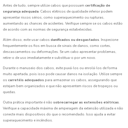
Antes de tudo, sempre utilize cabos que possuam
certificação de
segurança adequada
. Cabos elétricos de qualidade inferior podem
apresentar riscos sérios, como superaquecimento ou rupturas,
aumentando as chances de acidentes. Verifique sempre se os cabos estão
de acordo com as normas de segurança estabelecidas.
Além disso, evite usar cabos
danificados ou desgastados
. Inspecione
frequentemente os fios em busca de sinais de danos, como cortes,
descascamentos ou deformações. Se um cabo apresentar problemas,
retire-o de uso imediatamente e substitua-o por um novo.
Durante o manuseio dos cabos, evite puxá-los ou enrolá-los de forma
muito apertada, pois isso pode causar danos na isolação. Utilize sempre
os
carretéis adequados
para armazenar os cabos, assegurando que
estejam bem organizados e que não apresentem riscos de tropeços ou
quedas.
Outra prática importante é não
sobrecarregar as extensões elétricas
.
Verifique a capacidade máxima de amperagem da extensão utilizada e não
conecte mais dispositivos do que o recomendado. Isso ajuda a evitar
superaquecimento e incêndios.