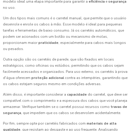
modelo ideal uma etapa importante para garantir a
eficiência
e
segurança
no uso.
Um dos tipos mais comuns é o carretel manual, que permite que o usuário
desenrole e enrole os cabos à mão. Esse modelo é ideal para pequenas
tarefas e ferramentas de baixo consumo. Já os carretéis automáticos, que
podem ser acionados com um botão ou mecanismo de molas,
proporcionam maior
praticidade
, especialmente para cabos mais longos
ou pesados.
Outra opção são os carretéis de parede, que são fixados em locais
estratégicos, como oficinas ou estúdios, permitindo que os cabos sejam
facilmente acessados e organizados. Para uso externo, os carretéis à prova
d'água oferecem
proteção adicional
contra as intempéries, garantindo que
os cabos estejam seguros mesmo em condições adversas.
Além disso, é importante considerar a
capacidade
do carretel, que deve ser
compatível com o comprimento e a espessura dos cabos que você planeja
armazenar. Verifique também se o carretel possui recursos como
travas de
segurança
, que impedem que os cabos se desenrolem acidentalmente.
Por fim, sempre opte por carretéis fabricados com
materiais de alta
qualidade
, que resistam ao desgaste e ao uso frequente. Analisando