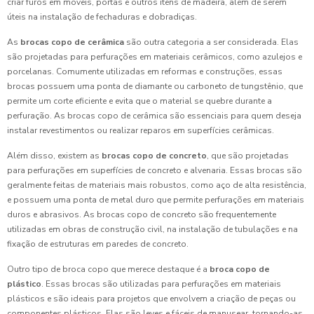
criar furos em móveis, portas e outros itens de madeira, além de serem
úteis na instalação de fechaduras e dobradiças.
As
brocas copo de cerâmica
são outra categoria a ser considerada. Elas
são projetadas para perfurações em materiais cerâmicos, como azulejos e
porcelanas. Comumente utilizadas em reformas e construções, essas
brocas possuem uma ponta de diamante ou carboneto de tungstênio, que
permite um corte eficiente e evita que o material se quebre durante a
perfuração. As brocas copo de cerâmica são essenciais para quem deseja
instalar revestimentos ou realizar reparos em superfícies cerâmicas.
Além disso, existem as
brocas copo de concreto
, que são projetadas
para perfurações em superfícies de concreto e alvenaria. Essas brocas são
geralmente feitas de materiais mais robustos, como aço de alta resistência,
e possuem uma ponta de metal duro que permite perfurações em materiais
duros e abrasivos. As brocas copo de concreto são frequentemente
utilizadas em obras de construção civil, na instalação de tubulações e na
fixação de estruturas em paredes de concreto.
Outro tipo de broca copo que merece destaque é a
broca copo de
plástico
. Essas brocas são utilizadas para perfurações em materiais
plásticos e são ideais para projetos que envolvem a criação de peças ou
componentes plásticos. Elas são leves e fáceis de manusear, tornando-as