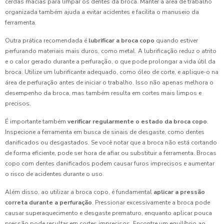
cerdas macias para limpar os dentes da broca. Manter a área de trabalho
organizada também ajuda a evitar acidentes e facilita o manuseio da
ferramenta.
Outra prática recomendada é
lubrificar a broca copo
quando estiver
perfurando materiais mais duros, como metal. A lubrificação reduz o atrito
e o calor gerado durante a perfuração, o que pode prolongar a vida útil da
broca. Utilize um lubrificante adequado, como óleo de corte, e aplique-o na
área de perfuração antes de iniciar o trabalho. Isso não apenas melhora o
desempenho da broca, mas também resulta em cortes mais limpos e
precisos.
É importante também
verificar regularmente o estado da broca copo
.
Inspecione a ferramenta em busca de sinais de desgaste, como dentes
danificados ou desgastados. Se você notar que a broca não está cortando
de forma eficiente, pode ser hora de afiar ou substituir a ferramenta. Brocas
copo com dentes danificados podem causar furos imprecisos e aumentar
o risco de acidentes durante o uso.
Além disso, ao utilizar a broca copo, é fundamental
aplicar a pressão
correta durante a perfuração
. Pressionar excessivamente a broca pode
causar superaquecimento e desgaste prematuro, enquanto aplicar pouca
pressão pode resultar em cortes imprecisos. Encontre um equilíbrio ao