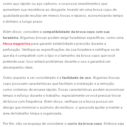
como aço rápido ou aço carbono, e se possui revestimentos que
aumentam sua resistência ao desgaste. Investir em uma broca copo de
qualidade pode resultar em menos trocas e reparos, economizando tempo
e dinheiro a longo prazo.
Além disso, considere a
compatibilidade da broca copo com sua
furadeira
. Algumas brocas podem exigir furadeiras específicas, como uma
Mesa magnetica
para garantir estabilidade e precisão durante a
perfuração. Verifique as especificações da sua furadeira e certifique-se de
que ela é compatível com o tipo e o tamanho da broca copo que você
pretende usar. Isso evitará problemas durante o uso e garantirá um
desempenho ideal.
Outro aspecto a ser considerado é a
facilidade de uso
. Algumas brocas
copo possuem características que facilitam a instalação e a remoção,
como sistemas de encaixe rápido. Essas características podem economizar
tempo e esforço durante o trabalho, especialmente se você precisar trocar
de broca com frequência. Além disso, verifique se a broca possui um
design que minimize o acúmulo de resíduos, o que pode ajudar a manter a
área de trabalho limpa e organizada.
Por fim, não se esqueça de considerar o
custo da broca copo
. Embora seja