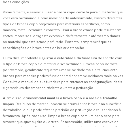
boas condições.
Primeiramente, é essencial
usar a broca copo correta para o material
que
você está perfurando. Como mencionado anteriormente, existem diferentes
tipos de brocas copo projetadas para materiais específicos, como
madeira, metal, cerâmica e concreto. Usar a broca errada pode resultar em
cortes imprecisos, desgaste excessivo da ferramenta e até mesmo danos
ao material que está sendo perfurado. Portanto, sempre verifique as
especificações da broca antes de iniciar o trabalho.
Outra dica importante é
ajustar a velocidade da furadeira
de acordo com
o tipo de broca copo e o material a ser perfurado. Brocas copo de metal,
por exemplo, geralmente requerem uma velocidade mais alta, enquanto
brocas para madeira podem funcionar melhor em velocidades mais baixas.
Consulte o manual da sua furadeira para entender as configurações ideais
e garantir um desempenho eficiente durante a perfuração.
Além disso, é fundamental
manter a broca copo e a área de trabalho
limpas
. Resíduos de material podem se acumular na broca e na superfície
de trabalho, o que pode afetar a precisão da perfuração e causar danos à
ferramenta. Após cada uso, limpe a broca copo com um pano seco para
remover qualquer sujeira ou detrito. Se necessário, utilize uma escova de