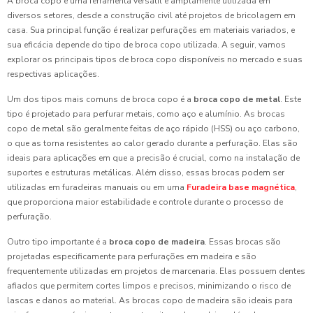
A broca copo é uma ferramenta versátil e amplamente utilizada em
diversos setores, desde a construção civil até projetos de bricolagem em
casa. Sua principal função é realizar perfurações em materiais variados, e
sua eficácia depende do tipo de broca copo utilizada. A seguir, vamos
explorar os principais tipos de broca copo disponíveis no mercado e suas
respectivas aplicações.
Um dos tipos mais comuns de broca copo é a
broca copo de metal
. Este
tipo é projetado para perfurar metais, como aço e alumínio. As brocas
copo de metal são geralmente feitas de aço rápido (HSS) ou aço carbono,
o que as torna resistentes ao calor gerado durante a perfuração. Elas são
ideais para aplicações em que a precisão é crucial, como na instalação de
suportes e estruturas metálicas. Além disso, essas brocas podem ser
utilizadas em furadeiras manuais ou em uma
Furadeira base magnética
,
que proporciona maior estabilidade e controle durante o processo de
perfuração.
Outro tipo importante é a
broca copo de madeira
. Essas brocas são
projetadas especificamente para perfurações em madeira e são
frequentemente utilizadas em projetos de marcenaria. Elas possuem dentes
afiados que permitem cortes limpos e precisos, minimizando o risco de
lascas e danos ao material. As brocas copo de madeira são ideais para