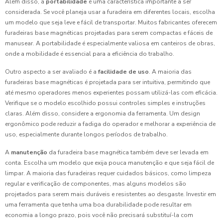
Além disso, a
portabilidade
é uma característica importante a ser
considerada. Se você planeja usar a furadeira em diferentes locais, escolha
um modelo que seja leve e fácil de transportar. Muitos fabricantes oferecem
furadeiras base magnéticas projetadas para serem compactas e fáceis de
manusear. A portabilidade é especialmente valiosa em canteiros de obras,
onde a mobilidade é essencial para a eficiência do trabalho.
Outro aspecto a ser avaliado é a
facilidade de uso
. A maioria das
furadeiras base magnéticas é projetada para ser intuitiva, permitindo que
até mesmo operadores menos experientes possam utilizá-las com eficácia.
Verifique se o modelo escolhido possui controles simples e instruções
claras. Além disso, considere a ergonomia da ferramenta. Um design
ergonômico pode reduzir a fadiga do operador e melhorar a experiência de
uso, especialmente durante longos períodos de trabalho.
A
manutenção
da furadeira base magnética também deve ser levada em
conta. Escolha um modelo que exija pouca manutenção e que seja fácil de
limpar. A maioria das furadeiras requer cuidados básicos, como limpeza
regular e verificação de componentes, mas alguns modelos são
projetados para serem mais duráveis e resistentes ao desgaste. Investir em
uma ferramenta que tenha uma boa durabilidade pode resultar em
economia a longo prazo, pois você não precisará substituí-la com