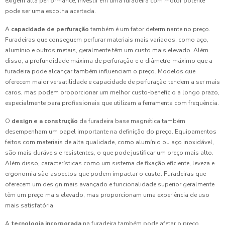
exigem alta performance, investir em uma furadeira com motor potente
pode ser uma escolha acertada.
A
capacidade de perfuração
também é um fator determinante no preço.
Furadeiras que conseguem perfurar materiais mais variados, como aço,
alumínio e outros metais, geralmente têm um custo mais elevado. Além
disso, a profundidade máxima de perfuração e o diâmetro máximo que a
furadeira pode alcançar também influenciam o preço. Modelos que
oferecem maior versatilidade e capacidade de perfuração tendem a ser mais
caros, mas podem proporcionar um melhor custo-benefício a longo prazo,
especialmente para profissionais que utilizam a ferramenta com frequência.
O
design e a construção
da furadeira base magnética também
desempenham um papel importante na definição do preço. Equipamentos
feitos com materiais de alta qualidade, como alumínio ou aço inoxidável,
são mais duráveis e resistentes, o que pode justificar um preço mais alto.
Além disso, características como um sistema de fixação eficiente, leveza e
ergonomia são aspectos que podem impactar o custo. Furadeiras que
oferecem um design mais avançado e funcionalidade superior geralmente
têm um preço mais elevado, mas proporcionam uma experiência de uso
mais satisfatória.
A
tecnologia incorporada
na furadeira também pode afetar o preço.