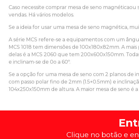
Caso necessite comprar
mesa de seno
magnéticaou s
vendas. Há vários modelos.
Se a ideia for usar uma
mesa de seno
magnética, muit
A série MCS refere-se a equipamentos com um ângul
MCS 1018 tem dimensões de 100x180x82mm. A mais 
delas é a MCS 2060 que tem 200x600x150mm. Todas e
e inclinam-se de 0o a 60º.
Se a opção for uma
mesa de seno
com 2 planos de inc
com passo polar fino de 2mm (1.5+0.5mm) e inclinaçã
104x250x150mm de altura. A maior
mesa de seno
é a
Ent
Clique no botão e en