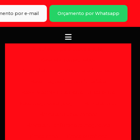
ento por e-mail
Orçamento por Whatsapp
Adaptador para broca anular
Base eletromagnetica
Base eletromagnética para furadeira
Base magnetica com furadeira
BASE MAGNÉTICA PARA FURADEIRA
Base magnetica preço
Broca anular
Broca anular euroboor
Broca anular furadeira magnetica
Broca copo
Broca euroboor