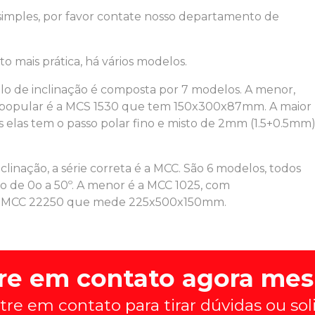
imples, por favor contate nosso departamento de
o mais prática, há vários modelos.
o de inclinação é composta por 7 modelos. A menor,
popular é a MCS 1530 que tem 150x300x87mm. A maior
las tem o passo polar fino e misto de 2mm (1.5+0.5mm
linação, a série correta é a MCC. São 6 modelos, todos
o de 0o a 50º. A menor é a MCC 1025, com
 MCC 22250 que mede 225x500x150mm.
re em contato agora me
tre em contato para tirar dúvidas ou so