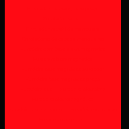
Enrolador de mangueira preço
o
Enrolador retratil
Enrolador retratil de mangueira
Enroladores de cabos e mangueiras
Furadeira com base eletromagnetica
Furadeira base magnetica
Furadeira base magnética euroboor
Furadeira base magnetica preço
Furadeira bds
Furadeira eletroima
Furadeira eletromagnética
Furadeira espirito santo
Furadeira em macae
Furadeira magnetica