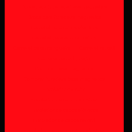
Broca para furadeira base magnetica
Broca para furadeira magnetica
Carretel para cabos eletricos
Carretel para enrolar cabos
Carretel para mangueira
Carretel retratil
Carretel retratil preço
Comprar base magnetica
Comprar furadeira base magnetica
Enrolador de cabo
Enrolador de cabo industrial
Enrolador de cabos elétricos
Enrolador de cabos retratil
Enrolador de mangueira industrial