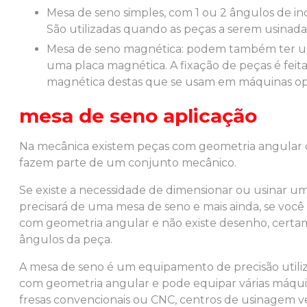
mesa de seno simples, com 1 ou 2 ângulos de inclinação. As peças são presas à mesa mecanicamente.
São utilizadas quando as peças a serem usinada
mesa de seno magnética: podem também ter um ou 2 planos de inclinação, mas na parte superior há
uma placa magnética. A fixação de peças é feita
magnética destas que se usam em máquinas ope
mesa de seno
aplicação
Na mecânica existem peças com geometria angular 
fazem parte de um conjunto mecânico.
Se existe a necessidade de dimensionar ou usinar 
precisará de uma
mesa de seno
e mais ainda, se voc
com geometria angular e não existe desenho, certa
ângulos da peça.
A
mesa de seno
é um equipamento de precisão utili
com geometria angular e pode equipar várias máquina
fresas convencionais ou CNC, centros de usinagem ver