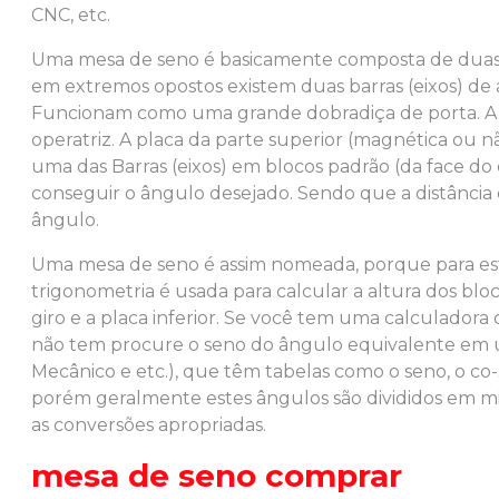
CNC, etc.
Uma
mesa de seno
é basicamente composta de duas p
em extremos opostos existem duas barras (eixos) de 
Funcionam como uma grande dobradiça de porta. A p
operatriz. A placa da parte superior (magnética ou n
uma das Barras (eixos) em blocos padrão (da face do e
conseguir o ângulo desejado. Sendo que a distância 
ângulo.
Uma
mesa de seno
é assim nomeada, porque para es
trigonometria é usada para calcular a altura dos blo
giro e a placa inferior. Se você tem uma calculadora 
não tem procure o seno do ângulo equivalente em um
Mecânico e etc.), que têm tabelas como o seno, o co-
porém geralmente estes ângulos são divididos em mi
as conversões apropriadas.
mesa de seno
comprar