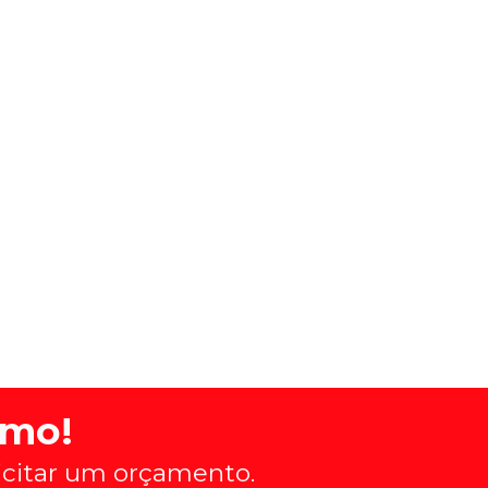
)
smo!
licitar um orçamento.