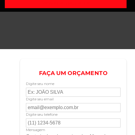
Vassoura magnetica
FAÇA UM ORÇAMENTO
Digite seu nome
Digite seu email
Digite seu telefone
Mensagem