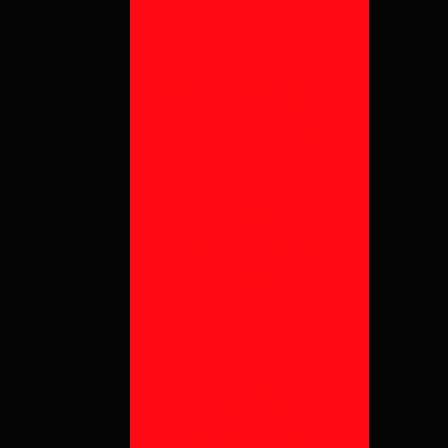
Placa Eletropermanente
Placa Magnética
Placas Eletropermanentes
para Injetoras
Furadeira com base
magnética
Base Magnética para
Furadeira
Brocas Anulares (Copo)
Furadeira
Mangueiras Flexíveis
Mangueira Flexível
Outros equipamentos
magnéticos
Desmagnetizador