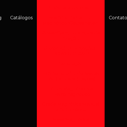
Ímãs para concreto
g
Catálogos
Medidor de Campo
Contat
Magnético (Gaussmeter)
PowerClamp - campos de
fixação
GRAMPO DE FIXAÇÃO -
POWER CLAMP
Separação
ECS Separador de Metais
não Ferrosos (Inertes)
Filtros Magnéticos e
Eletromagnético
Grade Magnética Manual
e Automática
Mesa Magnética