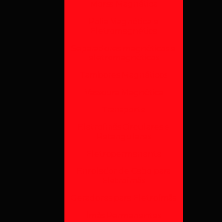
Morsa Magnética
Polia Magnética e
Eletromagnética
Separadores magnéticos e
eletromagnéticos
Tambores Magnéticos
Vassoura Magnética
Transporte
Eletroímãs Circulares e
Retangulares
Eletropermanente
Enrolador de Cabo para
Eletroímãs
Geradores para Eletroímãs
Ímãs Permanentes