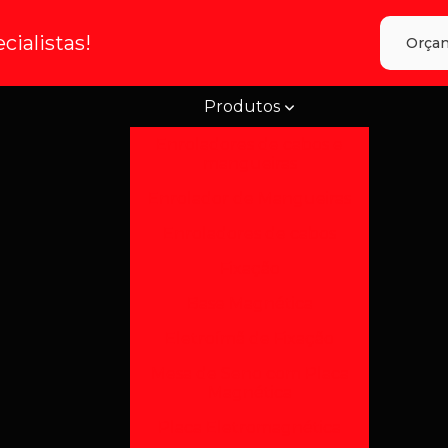
ialistas!
Orçam
Produtos
Enroladores de cabos e
mangueiras
Enrolador de Mangueiras
Enroladores de cabos
Fixação
Base Magnética
Eletroímã de Fixação
Mesa de Seno com Placa
Magnética
Placa Eletromagnética