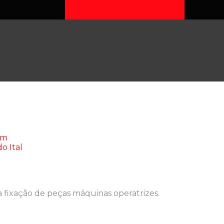
Levantador Magnético
na fixação de peças máquinas operatrizes.