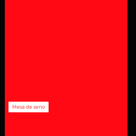
Furadeira magnetica euroboor
Furadeira magnetica preço
Jeton mangueira flexivel
Levantador magnético
Levantador magnetico preço
Mandril para broca anular
Mangueira flexivel jeton
Mangueira flexivel para lubrificação
Mangueira flexivel usinagem
Mangueira jeton
Mesa magnetica
Mesa de seno
Pino guia para broca anular
Placa magnetica
Placa magnetica comprar
Placa magnética preço
Tubo flexivel jeton