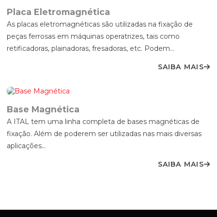
TRANSPORTE
Placa Eletromagnética
ELETROÍMÃS CIRCULARES E RETANGULARES
As placas eletromagnéticas são utilizadas na fixação de
peças ferrosas em máquinas operatrizes, tais como
ELETROPERMANENTE
retificadoras, plainadoras, fresadoras, etc. Podem...
ENROLADOR DE CABO PARA ELETROÍMÃS
SAIBA MAIS
GERADORES PARA ELETROÍMÃS
ÍMÃS PERMANENTES
Base Magnética
LEVANTADOR MAGNÉTICO
A ITAL tem uma linha completa de bases magnéticas de
fixação. Além de poderem ser utilizadas nas mais diversas
aplicações...
SAIBA MAIS