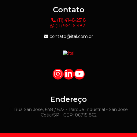
Contato
(11) 4148-2518
(11) 96416-4821
contato@ital.com.br
Endereço
Rua San José, 648 / 622 - Parque Industrial - San José
Cotia/SP - CEP: 06715-862