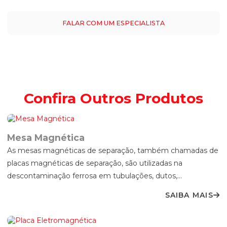
GRAMPO DE FIXAÇÃO - POWER CLAMP
FALAR COM UM ESPECIALISTA
SEPARAÇÃO
ECS SEPARADOR DE METAIS NÃO FERROSOS (INERTES)
FILTROS MAGNÉTICOS E ELETROMAGNÉTICO
GRADE MAGNÉTICA MANUAL E AUTOMÁTICA
Confira
Outros Produtos
MESA MAGNÉTICA
MORSA MAGNÉTICA
Mesa Magnética
As mesas magnéticas de separação, também chamadas de
POLIA MAGNÉTICA E ELETROMAGNÉTICA
placas magnéticas de separação, são utilizadas na
SEPARADORES MAGNÉTICOS E ELETROMAGNÉTICOS
descontaminação ferrosa em tubulações, dutos,...
TAMBORES MAGNÉTICOS
SAIBA MAIS
VASSOURA MAGNÉTICA