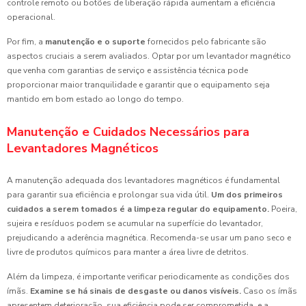
controle remoto ou botões de liberação rápida aumentam a eficiência
operacional.
Por fim, a
manutenção e o suporte
fornecidos pelo fabricante são
aspectos cruciais a serem avaliados. Optar por um levantador magnético
que venha com garantias de serviço e assistência técnica pode
proporcionar maior tranquilidade e garantir que o equipamento seja
mantido em bom estado ao longo do tempo.
Manutenção e Cuidados Necessários para
Levantadores Magnéticos
A manutenção adequada dos levantadores magnéticos é fundamental
para garantir sua eficiência e prolongar sua vida útil.
Um dos primeiros
cuidados a serem tomados é a limpeza regular do equipamento.
Poeira,
sujeira e resíduos podem se acumular na superfície do levantador,
prejudicando a aderência magnética. Recomenda-se usar um pano seco e
livre de produtos químicos para manter a área livre de detritos.
Além da limpeza, é importante verificar periodicamente as condições dos
ímãs.
Examine se há sinais de desgaste ou danos visíveis.
Caso os ímãs
apresentem deterioração, sua eficiência pode ser comprometida, e a