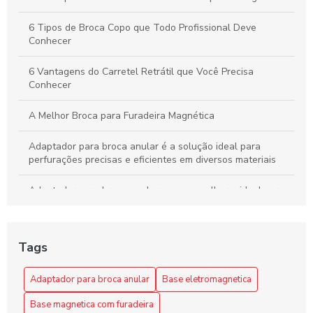
6 Tipos de Broca Copo que Todo Profissional Deve
Conhecer
6 Vantagens do Carretel Retrátil que Você Precisa
Conhecer
A Melhor Broca para Furadeira Magnética
Adaptador para broca anular é a solução ideal para
perfurações precisas e eficientes em diversos materiais
Adaptador para broca anular: como escolher o ideal para
seus projetos
Adaptador para broca anular: como escolher o melhor para
Tags
suas necessidades
Adaptador para Broca Anular: Escolha a Solução Ideal
Adaptador para broca anular
Base eletromagnetica
para Seus Projetos
Base magnetica com furadeira