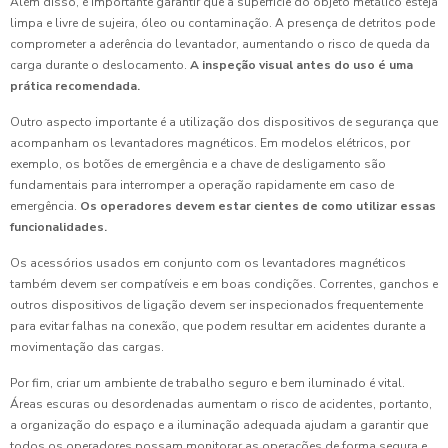
Além disso, é importante garantir que a superfície do objeto metálico esteja
limpa e livre de sujeira, óleo ou contaminação. A presença de detritos pode
comprometer a aderência do levantador, aumentando o risco de queda da
carga durante o deslocamento.
A inspeção visual antes do uso é uma
prática recomendada.
Outro aspecto importante é a utilização dos dispositivos de segurança que
acompanham os levantadores magnéticos. Em modelos elétricos, por
exemplo, os botões de emergência e a chave de desligamento são
fundamentais para interromper a operação rapidamente em caso de
emergência.
Os operadores devem estar cientes de como utilizar essas
funcionalidades.
Os acessórios usados em conjunto com os levantadores magnéticos
também devem ser compatíveis e em boas condições. Correntes, ganchos e
outros dispositivos de ligação devem ser inspecionados frequentemente
para evitar falhas na conexão, que podem resultar em acidentes durante a
movimentação das cargas.
Por fim, criar um ambiente de trabalho seguro e bem iluminado é vital.
Áreas escuras ou desordenadas aumentam o risco de acidentes, portanto,
a organização do espaço e a iluminação adequada ajudam a garantir que
todos os operadores possam monitorar as operações de forma segura e