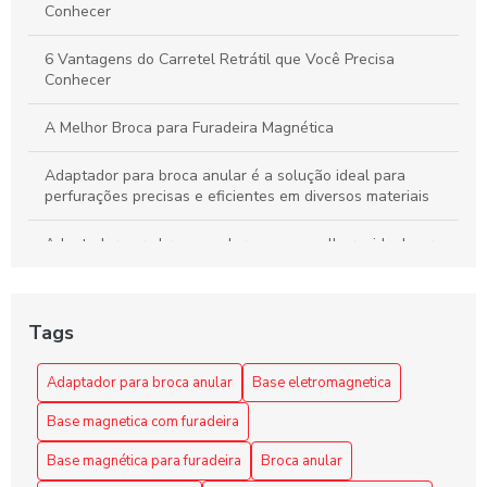
Conhecer
6 Vantagens do Carretel Retrátil que Você Precisa
Conhecer
A Melhor Broca para Furadeira Magnética
Adaptador para broca anular é a solução ideal para
perfurações precisas e eficientes em diversos materiais
Adaptador para broca anular: como escolher o ideal para
seus projetos
Adaptador para broca anular: como escolher o melhor para
Tags
suas necessidades
Adaptador para Broca Anular: Escolha a Solução Ideal
Adaptador para broca anular
Base eletromagnetica
para Seus Projetos
Base magnetica com furadeira
Adaptador para Broca Anular: Guia Completo
Base magnética para furadeira
Broca anular