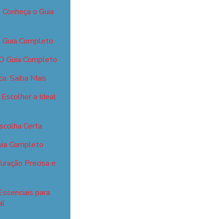
: Conheça o Guia
: Guia Completo
 O Guia Completo
ca: Saiba Mais
Escolher a Ideal
scolha Certa
Guia Completo
uração Precisa e
Essenciais para
al