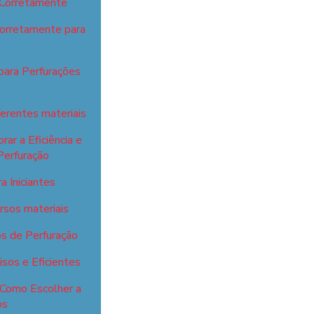
 Corretamente
Corretamente para
para Perfurações
ferentes materiais
ar a Eficiência e
Perfuração
 Iniciantes
ersos materiais
s de Perfuração
sos e Eficientes
 Como Escolher a
os