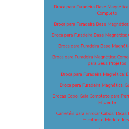
Broca para Furadeira Base Magnética
Completo
Broca para Furadeira Base Magnética
Broca para Furadeira Base Magnética:
Broca para Furadeira Base Magnéti
Broca para Furadeira Magnética: Como 
para Seus Projetos
Broca para Furadeira Magnética: E
Broca para Furadeira Magnética: 
Brocas Copo: Guia Completo para Perf
Eficiente
Carretéis para Enrolar Cabos: Dicas 
Escolher o Modelo Ide