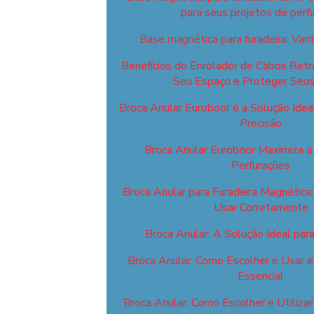
para seus projetos de perf
Base magnética para furadeira: Va
Benefícios do Enrolador de Cabos Retrá
Seu Espaço e Proteger Seu
Broca Anular Euroboor é a Solução Idea
Precisão
Broca Anular Euroboor Maximiza a 
Perfurações
Broca Anular para Furadeira Magnética
Usar Corretamente
Broca Anular: A Solução Ideal par
Broca Anular: Como Escolher e Usar 
Essencial
Broca Anular: Como Escolher e Utiliza