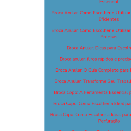
Essencial
Broca Anular: Como Escolher e Utilizar
Eficientes
Broca Anular: Como Escolher e Utilizar
Precisas
Broca Anular: Dicas para Escolhe
Broca anular: furos rápidos e prec
Broca Anular: O Guia Completo para E
Broca Anular: Transforme Seu Trabal
Broca Copo: A Ferramenta Essencial 
Broca Copo: Como Escolher a Ideal pa
Broca Copo: Como Escolher a Ideal par
Perfuração