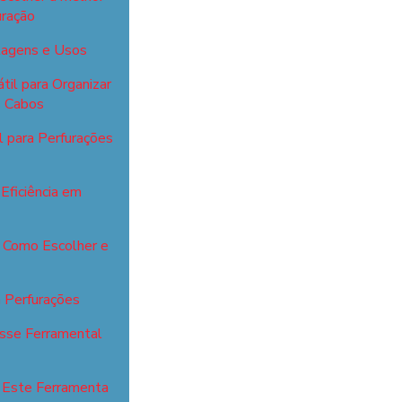
uração
ntagens e Usos
til para Organizar
s Cabos
l para Perfurações
Eficiência em
: Como Escolher e
a Perfurações
esse Ferramental
r Este Ferramenta