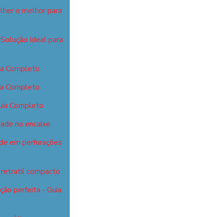
lher o melhor para
Solução Ideal para
ia Completo
ia Completo
uia Completo
dade no encaixe
ade em perfurações
retratil compacto
ão perfeita - Guia