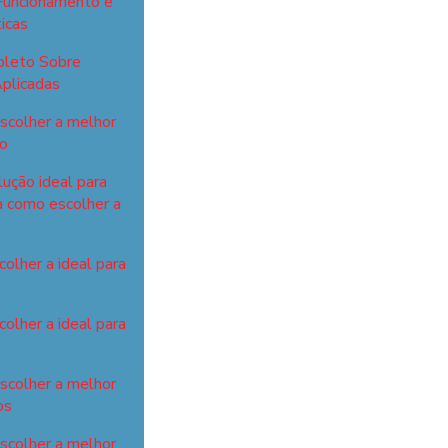
Funcionamento e
icas
pleto Sobre
plicadas
scolher a melhor
ho
lução ideal para
a como escolher a
olher a ideal para
olher a ideal para
escolher a melhor
os
escolher a melhor