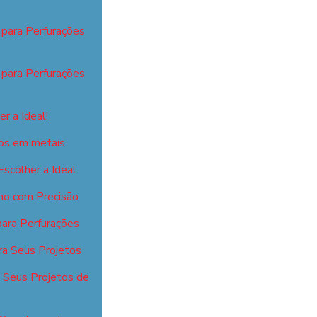
 para Perfurações
 para Perfurações
r a Ideal!
isos em metais
scolher a Ideal
ho com Precisão
para Perfurações
ra Seus Projetos
a Seus Projetos de