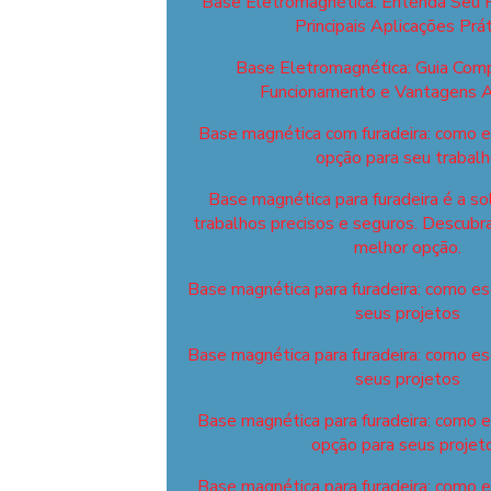
Base Eletromagnética: Entenda Seu 
Principais Aplicações Prát
Base Eletromagnética: Guia Com
Funcionamento e Vantagens A
Base magnética com furadeira: como e
opção para seu trabal
Base magnética para furadeira é a so
trabalhos precisos e seguros. Descubr
melhor opção.
Base magnética para furadeira: como esc
seus projetos
Base magnética para furadeira: como esc
seus projetos
Base magnética para furadeira: como 
opção para seus projet
Base magnética para furadeira: como 