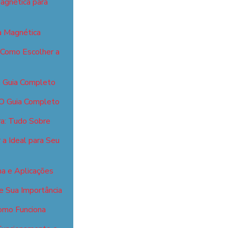
agnética para
 Magnética
 Como Escolher a
: Guia Completo
 O Guia Completo
ra: Tudo Sobre
a Ideal para Seu
a e Aplicações
e Sua Importância
omo Funciona