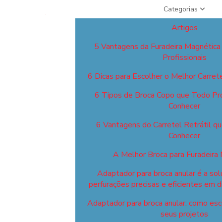
Categorias
Artigos
5 Vantagens da Furadeira Magnética
Profissionais
6 Dicas para Escolher o Melhor Carret
6 Tipos de Broca Copo que Todo Pro
Conhecer
6 Vantagens do Carretel Retrátil q
Conhecer
A Melhor Broca para Furadeira
Adaptador para broca anular é a sol
perfurações precisas e eficientes em d
Adaptador para broca anular: como esco
seus projetos