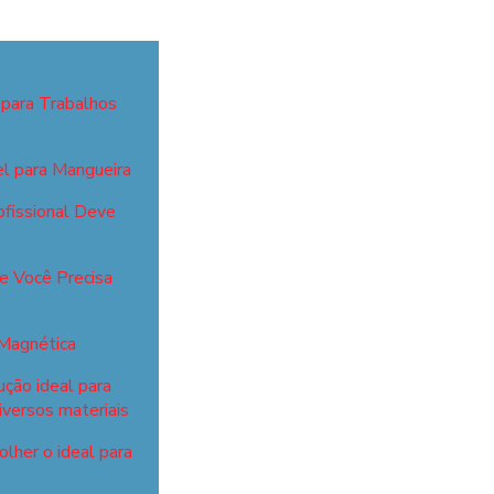
 para Trabalhos
el para Mangueira
fissional Deve
ue Você Precisa
 Magnética
ução ideal para
iversos materiais
lher o ideal para