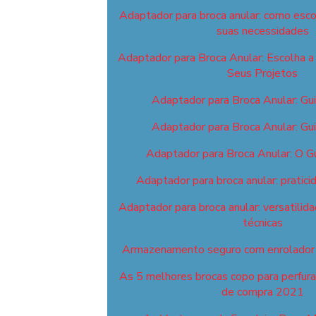
Adaptador para broca anular: como esco
suas necessidades
Adaptador para Broca Anular: Escolha a 
Seus Projetos
Adaptador para Broca Anular: Gu
Adaptador para Broca Anular: Gu
Adaptador para Broca Anular: O G
Adaptador para broca anular: pratici
Adaptador para broca anular: versatilid
técnicas
Armazenamento seguro com enrolador 
As 5 melhores brocas copo para perfuraç
de compra 2021