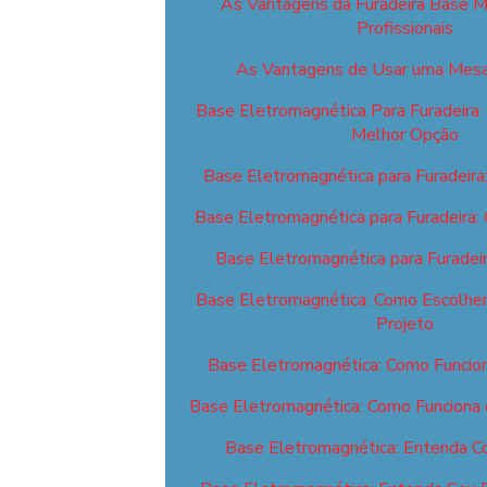
As Vantagens da Furadeira Base M
Profissionais
As Vantagens de Usar uma Mesa
Base Eletromagnética Para Furadeira:
Melhor Opção
Base Eletromagnética para Furadeira
Base Eletromagnética para Furadeira:
Base Eletromagnética para Furadei
Base Eletromagnética: Como Escolher 
Projeto
Base Eletromagnética: Como Funcion
Base Eletromagnética: Como Funciona 
Base Eletromagnética: Entenda C