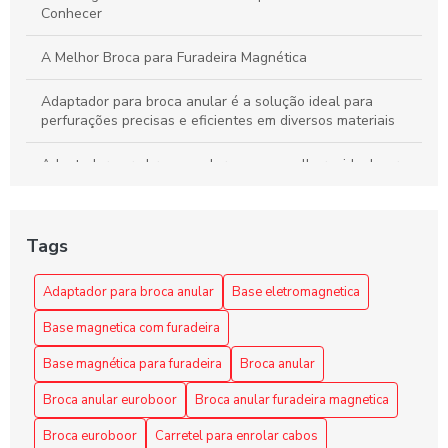
Conhecer
A Melhor Broca para Furadeira Magnética
Adaptador para broca anular é a solução ideal para
perfurações precisas e eficientes em diversos materiais
Adaptador para broca anular: como escolher o ideal para
seus projetos
Adaptador para broca anular: como escolher o melhor para
Tags
suas necessidades
Adaptador para Broca Anular: Escolha a Solução Ideal
Adaptador para broca anular
Base eletromagnetica
para Seus Projetos
Base magnetica com furadeira
Adaptador para Broca Anular: Guia Completo
Base magnética para furadeira
Broca anular
Adaptador para Broca Anular: Guia Completo
Broca anular euroboor
Broca anular furadeira magnetica
Broca euroboor
Carretel para enrolar cabos
Adaptador para Broca Anular: O Guia Completo