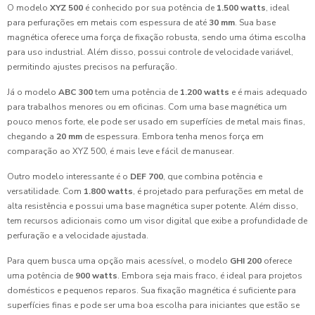
O modelo
XYZ 500
é conhecido por sua potência de
1.500 watts
, ideal
para perfurações em metais com espessura de até
30 mm
. Sua base
magnética oferece uma força de fixação robusta, sendo uma ótima escolha
para uso industrial. Além disso, possui controle de velocidade variável,
permitindo ajustes precisos na perfuração.
Já o modelo
ABC 300
tem uma potência de
1.200 watts
e é mais adequado
para trabalhos menores ou em oficinas. Com uma base magnética um
pouco menos forte, ele pode ser usado em superfícies de metal mais finas,
chegando a
20 mm
de espessura. Embora tenha menos força em
comparação ao XYZ 500, é mais leve e fácil de manusear.
Outro modelo interessante é o
DEF 700
, que combina potência e
versatilidade. Com
1.800 watts
, é projetado para perfurações em metal de
alta resistência e possui uma base magnética super potente. Além disso,
tem recursos adicionais como um visor digital que exibe a profundidade de
perfuração e a velocidade ajustada.
Para quem busca uma opção mais acessível, o modelo
GHI 200
oferece
uma potência de
900 watts
. Embora seja mais fraco, é ideal para projetos
domésticos e pequenos reparos. Sua fixação magnética é suficiente para
superfícies finas e pode ser uma boa escolha para iniciantes que estão se