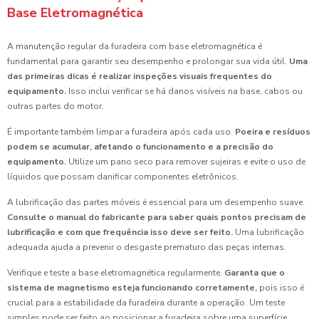
Base Eletromagnética
A manutenção regular da furadeira com base eletromagnética é
fundamental para garantir seu desempenho e prolongar sua vida útil.
Uma
das primeiras dicas é realizar inspeções visuais frequentes do
equipamento.
Isso inclui verificar se há danos visíveis na base, cabos ou
outras partes do motor.
É importante também limpar a furadeira após cada uso.
Poeira e resíduos
podem se acumular, afetando o funcionamento e a precisão do
equipamento.
Utilize um pano seco para remover sujeiras e evite o uso de
líquidos que possam danificar componentes eletrônicos.
A lubrificação das partes móveis é essencial para um desempenho suave.
Consulte o manual do fabricante para saber quais pontos precisam de
lubrificação e com que frequência isso deve ser feito.
Uma lubrificação
adequada ajuda a prevenir o desgaste prematuro das peças internas.
Verifique e teste a base eletromagnética regularmente.
Garanta que o
sistema de magnetismo esteja funcionando corretamente,
pois isso é
crucial para a estabilidade da furadeira durante a operação. Um teste
simples pode ser feito ao posicionar a furadeira sobre uma superfície