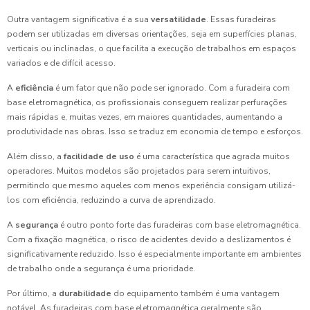
Outra vantagem significativa é a sua
versatilidade
. Essas furadeiras
podem ser utilizadas em diversas orientações, seja em superfícies planas,
verticais ou inclinadas, o que facilita a execução de trabalhos em espaços
variados e de difícil acesso.
A
eficiência
é um fator que não pode ser ignorado. Com a furadeira com
base eletromagnética, os profissionais conseguem realizar perfurações
mais rápidas e, muitas vezes, em maiores quantidades, aumentando a
produtividade nas obras. Isso se traduz em economia de tempo e esforços.
Além disso, a
facilidade de uso
é uma característica que agrada muitos
operadores. Muitos modelos são projetados para serem intuitivos,
permitindo que mesmo aqueles com menos experiência consigam utilizá-
los com eficiência, reduzindo a curva de aprendizado.
A
segurança
é outro ponto forte das furadeiras com base eletromagnética.
Com a fixação magnética, o risco de acidentes devido a deslizamentos é
significativamente reduzido. Isso é especialmente importante em ambientes
de trabalho onde a segurança é uma prioridade.
Por último, a
durabilidade
do equipamento também é uma vantagem
notável. As furadeiras com base eletromagnética geralmente são