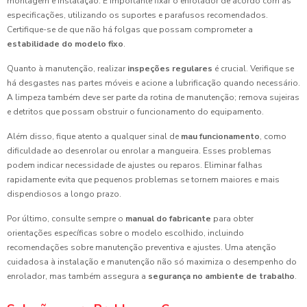
montagem e instalação. É importante fixar o enrolador de acordo com as
especificações, utilizando os suportes e parafusos recomendados.
Certifique-se de que não há folgas que possam comprometer a
estabilidade do modelo fixo
.
Quanto à manutenção, realizar
inspeções regulares
é crucial. Verifique se
há desgastes nas partes móveis e acione a lubrificação quando necessário.
A limpeza também deve ser parte da rotina de manutenção; remova sujeiras
e detritos que possam obstruir o funcionamento do equipamento.
Além disso, fique atento a qualquer sinal de
mau funcionamento
, como
dificuldade ao desenrolar ou enrolar a mangueira. Esses problemas
podem indicar necessidade de ajustes ou reparos. Eliminar falhas
rapidamente evita que pequenos problemas se tornem maiores e mais
dispendiosos a longo prazo.
Por último, consulte sempre o
manual do fabricante
para obter
orientações específicas sobre o modelo escolhido, incluindo
recomendações sobre manutenção preventiva e ajustes. Uma atenção
cuidadosa à instalação e manutenção não só maximiza o desempenho do
enrolador, mas também assegura a
segurança no ambiente de trabalho
.