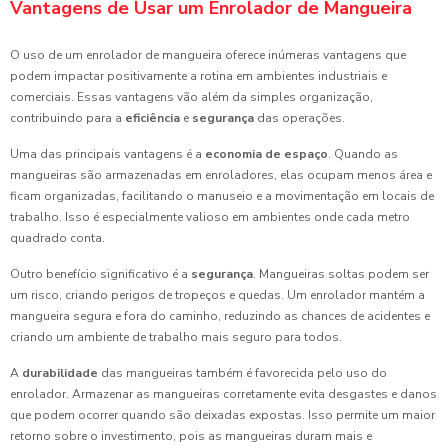
Vantagens de Usar um Enrolador de Mangueira
O uso de um enrolador de mangueira oferece inúmeras vantagens que
podem impactar positivamente a rotina em ambientes industriais e
comerciais. Essas vantagens vão além da simples organização,
contribuindo para a
eficiência
e
segurança
das operações.
Uma das principais vantagens é a
economia de espaço
. Quando as
mangueiras são armazenadas em enroladores, elas ocupam menos área e
ficam organizadas, facilitando o manuseio e a movimentação em locais de
trabalho. Isso é especialmente valioso em ambientes onde cada metro
quadrado conta.
Outro benefício significativo é a
segurança
. Mangueiras soltas podem ser
um risco, criando perigos de tropeços e quedas. Um enrolador mantém a
mangueira segura e fora do caminho, reduzindo as chances de acidentes e
criando um ambiente de trabalho mais seguro para todos.
A
durabilidade
das mangueiras também é favorecida pelo uso do
enrolador. Armazenar as mangueiras corretamente evita desgastes e danos
que podem ocorrer quando são deixadas expostas. Isso permite um maior
retorno sobre o investimento, pois as mangueiras duram mais e