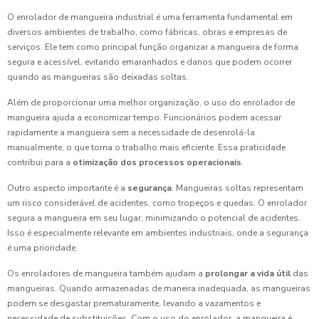
O enrolador de mangueira industrial é uma ferramenta fundamental em
diversos ambientes de trabalho, como fábricas, obras e empresas de
serviços. Ele tem como principal função organizar a mangueira de forma
segura e acessível, evitando emaranhados e danos que podem ocorrer
quando as mangueiras são deixadas soltas.
Além de proporcionar uma melhor organização, o uso do enrolador de
mangueira ajuda a economizar tempo. Funcionários podem acessar
rapidamente a mangueira sem a necessidade de desenrolá-la
manualmente, o que torna o trabalho mais eficiente. Essa praticidade
contribui para a
otimização dos processos operacionais
.
Outro aspecto importante é a
segurança
. Mangueiras soltas representam
um risco considerável de acidentes, como tropeços e quedas. O enrolador
segura a mangueira em seu lugar, minimizando o potencial de acidentes.
Isso é especialmente relevante em ambientes industriais, onde a segurança
é uma prioridade.
Os enroladores de mangueira também ajudam a
prolongar a vida útil
das
mangueiras. Quando armazenadas de maneira inadequada, as mangueiras
podem se desgastar prematuramente, levando a vazamentos e
necessidade de substituições. Com o uso do enrolador, a mangueira é