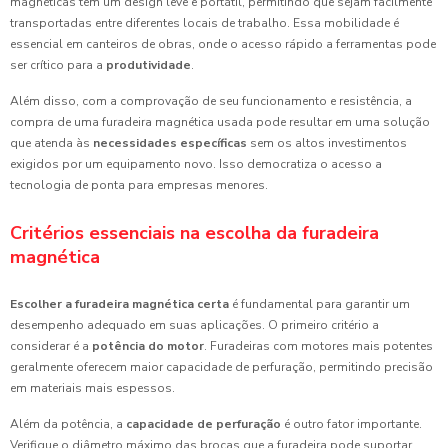
magnéticas têm um design leve e portátil, permitindo que sejam facilmente
transportadas entre diferentes locais de trabalho. Essa mobilidade é
essencial em canteiros de obras, onde o acesso rápido a ferramentas pode
ser crítico para a
produtividade
.
Além disso, com a comprovação de seu funcionamento e resistência, a
compra de uma furadeira magnética usada pode resultar em uma solução
que atenda às
necessidades específicas
sem os altos investimentos
exigidos por um equipamento novo. Isso democratiza o acesso a
tecnologia de ponta para empresas menores.
Critérios essenciais na escolha da furadeira
magnética
Escolher a furadeira magnética certa
é fundamental para garantir um
desempenho adequado em suas aplicações. O primeiro critério a
considerar é a
potência do motor
. Furadeiras com motores mais potentes
geralmente oferecem maior capacidade de perfuração, permitindo precisão
em materiais mais espessos.
Além da potência, a
capacidade de perfuração
é outro fator importante.
Verifique o diâmetro máximo das brocas que a furadeira pode suportar,