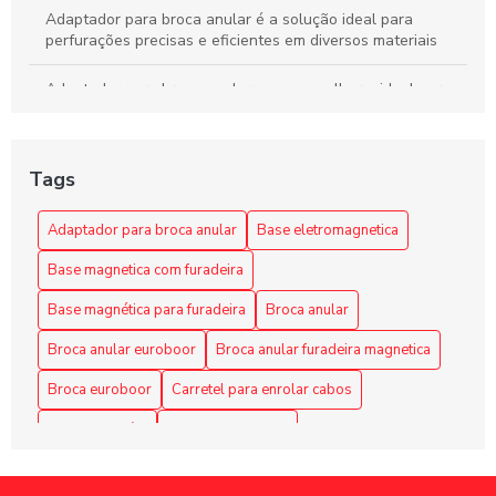
Adaptador para broca anular é a solução ideal para
perfurações precisas e eficientes em diversos materiais
Adaptador para broca anular: como escolher o ideal para
seus projetos
Adaptador para broca anular: como escolher o melhor para
Tags
suas necessidades
Adaptador para Broca Anular: Escolha a Solução Ideal
Adaptador para broca anular
Base eletromagnetica
para Seus Projetos
Base magnetica com furadeira
Adaptador para Broca Anular: Guia Completo
Base magnética para furadeira
Broca anular
Adaptador para Broca Anular: Guia Completo
Broca anular euroboor
Broca anular furadeira magnetica
Broca euroboor
Carretel para enrolar cabos
Adaptador para Broca Anular: O Guia Completo
Carretel retrátil
Enrolador de cabo
Adaptador para broca anular: praticidade no encaixe
Enrolador de cabos elétricos
Enrolador de cabos retratil
Adaptador para broca anular: versatilidade em perfurações