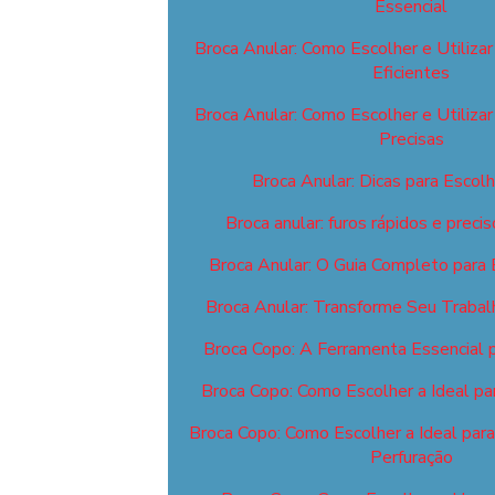
Essencial
Broca Anular: Como Escolher e Utilizar
Eficientes
Broca Anular: Como Escolher e Utilizar
Precisas
Broca Anular: Dicas para Escolhe
Broca anular: furos rápidos e prec
Broca Anular: O Guia Completo para E
Broca Anular: Transforme Seu Trabal
Broca Copo: A Ferramenta Essencial 
Broca Copo: Como Escolher a Ideal pa
Broca Copo: Como Escolher a Ideal par
Perfuração