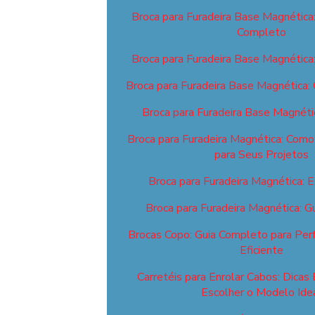
Broca para Furadeira Base Magnética
Completo
Broca para Furadeira Base Magnética
Broca para Furadeira Base Magnética:
Broca para Furadeira Base Magnéti
Broca para Furadeira Magnética: Como 
para Seus Projetos
Broca para Furadeira Magnética: E
Broca para Furadeira Magnética: 
Brocas Copo: Guia Completo para Perf
Eficiente
Carretéis para Enrolar Cabos: Dicas 
Escolher o Modelo Ide