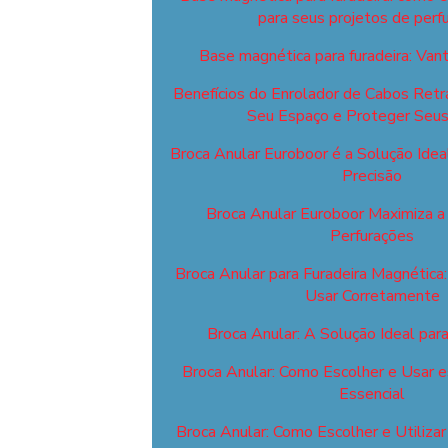
para seus projetos de perf
Base magnética para furadeira: Va
Benefícios do Enrolador de Cabos Retrá
Seu Espaço e Proteger Seu
Broca Anular Euroboor é a Solução Idea
Precisão
Broca Anular Euroboor Maximiza a 
Perfurações
Broca Anular para Furadeira Magnética
Usar Corretamente
Broca Anular: A Solução Ideal par
Broca Anular: Como Escolher e Usar 
Essencial
Broca Anular: Como Escolher e Utiliza