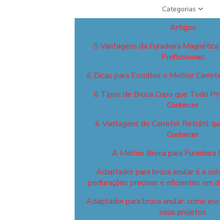
Categorias
Artigos
5 Vantagens da Furadeira Magnética
Profissionais
6 Dicas para Escolher o Melhor Carret
6 Tipos de Broca Copo que Todo Pro
Conhecer
6 Vantagens do Carretel Retrátil q
Conhecer
A Melhor Broca para Furadeira
Adaptador para broca anular é a sol
perfurações precisas e eficientes em d
Adaptador para broca anular: como esco
seus projetos