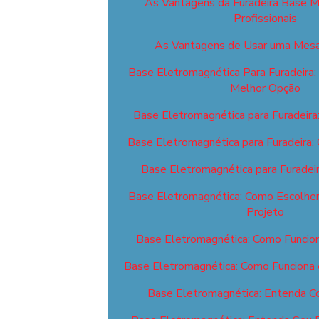
As Vantagens da Furadeira Base M
Profissionais
As Vantagens de Usar uma Mesa
Base Eletromagnética Para Furadeira:
Melhor Opção
Base Eletromagnética para Furadeira
Base Eletromagnética para Furadeira:
Base Eletromagnética para Furadei
Base Eletromagnética: Como Escolher 
Projeto
Base Eletromagnética: Como Funcion
Base Eletromagnética: Como Funciona 
Base Eletromagnética: Entenda C