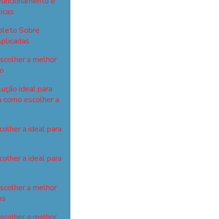
Funcionamento e
icas
pleto Sobre
plicadas
scolher a melhor
ho
lução ideal para
a como escolher a
olher a ideal para
olher a ideal para
escolher a melhor
os
escolher a melhor