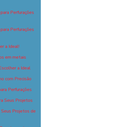
 para Perfurações
 para Perfurações
r a Ideal!
isos em metais
scolher a Ideal
ho com Precisão
para Perfurações
ra Seus Projetos
a Seus Projetos de