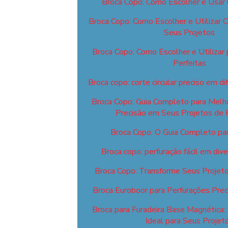
Broca Copo: Como Escolher e Usar
Broca Copo: Como Escolher e Utilizar 
Seus Projetos
Broca Copo: Como Escolher e Utilizar 
Perfeitas
Broca copo: corte circular preciso em di
Broca Copo: Guia Completo para Melhor
Precisão em Seus Projetos de 
Broca Copo: O Guia Completo para
Broca copo: perfuração fácil em div
Broca Copo: Transforme Seus Projeto
Broca Euroboor para Perfurações Preci
Broca para Furadeira Base Magnética:
Ideal para Seus Projet