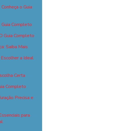
: Conheça o Guia
: Guia Completo
 O Guia Completo
ca: Saiba Mais
Escolher a Ideal
scolha Certa
Guia Completo
uração Precisa e
Essenciais para
al