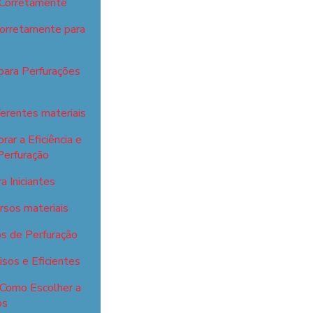
 Corretamente
Corretamente para
para Perfurações
ferentes materiais
ar a Eficiência e
Perfuração
 Iniciantes
ersos materiais
s de Perfuração
sos e Eficientes
 Como Escolher a
os