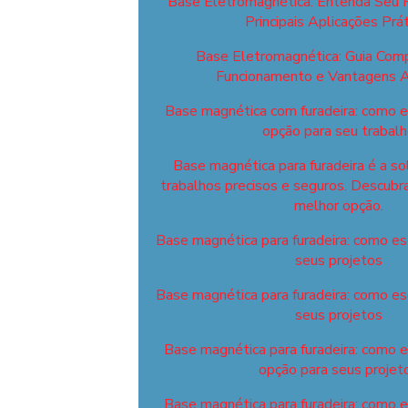
Base Eletromagnética: Entenda Seu 
Principais Aplicações Prát
Base Eletromagnética: Guia Com
Funcionamento e Vantagens A
Base magnética com furadeira: como e
opção para seu trabal
Base magnética para furadeira é a so
trabalhos precisos e seguros. Descubr
melhor opção.
Base magnética para furadeira: como esc
seus projetos
Base magnética para furadeira: como esc
seus projetos
Base magnética para furadeira: como 
opção para seus projet
Base magnética para furadeira: como 