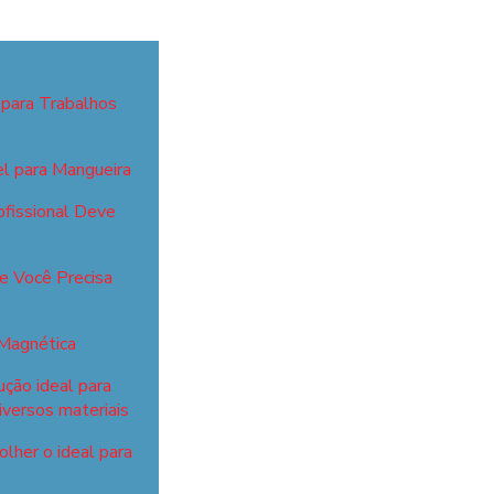
 para Trabalhos
el para Mangueira
fissional Deve
ue Você Precisa
 Magnética
ução ideal para
iversos materiais
lher o ideal para