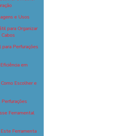
uração
ntagens e Usos
til para Organizar
s Cabos
l para Perfurações
Eficiência em
: Como Escolher e
a Perfurações
esse Ferramental
r Este Ferramenta