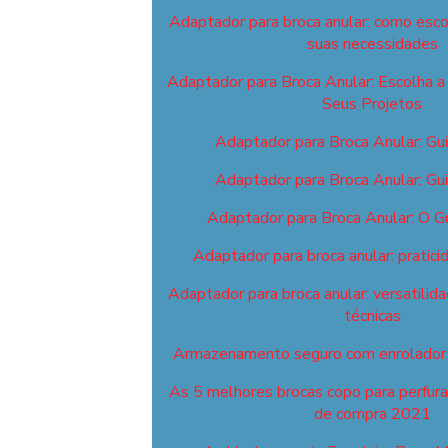
Adaptador para broca anular: como esco
suas necessidades
Adaptador para Broca Anular: Escolha a 
Seus Projetos
Adaptador para Broca Anular: Gu
Adaptador para Broca Anular: Gu
Adaptador para Broca Anular: O G
Adaptador para broca anular: pratici
Adaptador para broca anular: versatilid
técnicas
Armazenamento seguro com enrolador 
As 5 melhores brocas copo para perfuraç
de compra 2021