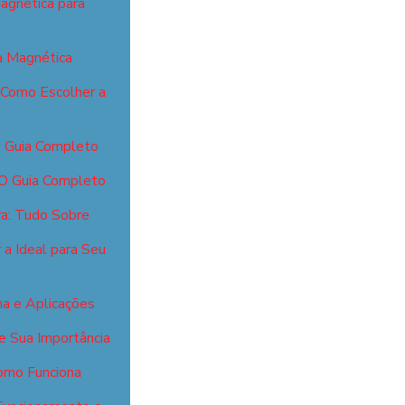
agnética para
 Magnética
 Como Escolher a
: Guia Completo
 O Guia Completo
ra: Tudo Sobre
a Ideal para Seu
a e Aplicações
e Sua Importância
omo Funciona