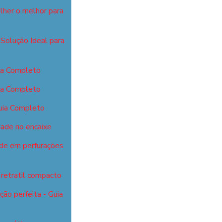
lher o melhor para
Solução Ideal para
ia Completo
ia Completo
uia Completo
dade no encaixe
ade em perfurações
retratil compacto
ão perfeita - Guia