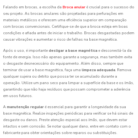
Falando em brocas, a escolha da
Broca anular
é crucial para o sucesso do
seu projeto. As brocas anulares são projetadas para perfurações em
materiais metálicos e oferecem uma eficiência superior em comparação
com brocas convencionais. Certifique-se de que a broca esteja em boas
condições e afiada antes de iniciar o trabalho. Brocas desgastadas podem
causar vibrações e aumentar o risco de falhas na base magnética.
Após o uso, é importante
desligar a base magnética
e desconectá-la da
fonte de energia. Isso não apenas garante a segurança, mas também evita
o desgaste desnecessário do equipamento. Além disso, sempre que
terminar de usar a base magnética, faça uma
limpeza adequada
. Remova
qualquer sujeira ou detrito que possa ter se acumulado durante a
operação. Utilize um pano seco para limpar a superfície da base e os ímãs,
garantindo que não haja resíduos que possam comprometer a aderência
em usos futuros.
A
manutenção regular
é essencial para garantir a longevidade da sua
base magnética. Realize inspeções periódicas para verificar se há sinais de
desgaste ou danos. Preste atenção especial aos ímãs, que devem estar
intactos e sem corrosão. Se notar qualquer dano, entre em contato com o
fabricante para obter orientações sobre reparos ou substituições.