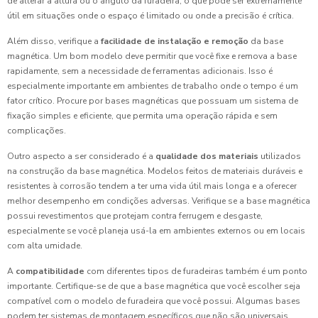
de alterar a altura ou o ângulo da furadeira, o que pode ser extremamente
útil em situações onde o espaço é limitado ou onde a precisão é crítica.
Além disso, verifique a
facilidade de instalação e remoção
da base
magnética. Um bom modelo deve permitir que você fixe e remova a base
rapidamente, sem a necessidade de ferramentas adicionais. Isso é
especialmente importante em ambientes de trabalho onde o tempo é um
fator crítico. Procure por bases magnéticas que possuam um sistema de
fixação simples e eficiente, que permita uma operação rápida e sem
complicações.
Outro aspecto a ser considerado é a
qualidade dos materiais
utilizados
na construção da base magnética. Modelos feitos de materiais duráveis e
resistentes à corrosão tendem a ter uma vida útil mais longa e a oferecer
melhor desempenho em condições adversas. Verifique se a base magnética
possui revestimentos que protejam contra ferrugem e desgaste,
especialmente se você planeja usá-la em ambientes externos ou em locais
com alta umidade.
A
compatibilidade
com diferentes tipos de furadeiras também é um ponto
importante. Certifique-se de que a base magnética que você escolher seja
compatível com o modelo de furadeira que você possui. Algumas bases
podem ter sistemas de montagem específicos que não são universais.