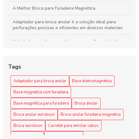
A Melhor Broca para Furadeira Magnética
Adaptador para broca anular é a solução ideal para
perfurações precisas e eficientes em diversos materiais
Adaptador para broca anular: como escolher o ideal para
seus projetos
Adaptador para broca anular: como escolher o melhor para
Tags
suas necessidades
Adaptador para Broca Anular: Escolha a Solução Ideal
Adaptador para broca anular
Base eletromagnetica
para Seus Projetos
Base magnetica com furadeira
Adaptador para Broca Anular: Guia Completo
Base magnética para furadeira
Broca anular
Adaptador para Broca Anular: Guia Completo
Broca anular euroboor
Broca anular furadeira magnetica
Broca euroboor
Carretel para enrolar cabos
Adaptador para Broca Anular: O Guia Completo
Carretel retrátil
Enrolador de cabo