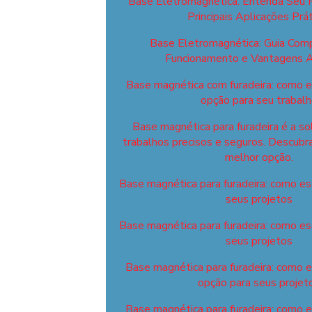
Base Eletromagnética: Entenda Seu 
Principais Aplicações Prát
Base Eletromagnética: Guia Com
Funcionamento e Vantagens A
Base magnética com furadeira: como e
opção para seu trabal
Base magnética para furadeira é a so
trabalhos precisos e seguros. Descubr
melhor opção.
Base magnética para furadeira: como esc
seus projetos
Base magnética para furadeira: como esc
seus projetos
Base magnética para furadeira: como 
opção para seus projet
Base magnética para furadeira: como 