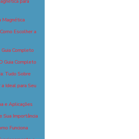
agnética para
 Magnética
 Como Escolher a
: Guia Completo
 O Guia Completo
ra: Tudo Sobre
a Ideal para Seu
a e Aplicações
e Sua Importância
omo Funciona