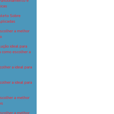
Funcionamento e
icas
pleto Sobre
plicadas
scolher a melhor
ho
lução ideal para
a como escolher a
olher a ideal para
olher a ideal para
escolher a melhor
os
escolher a melhor