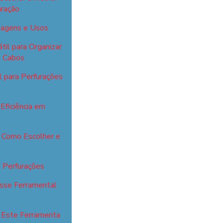
uração
ntagens e Usos
til para Organizar
s Cabos
l para Perfurações
Eficiência em
: Como Escolher e
a Perfurações
esse Ferramental
r Este Ferramenta