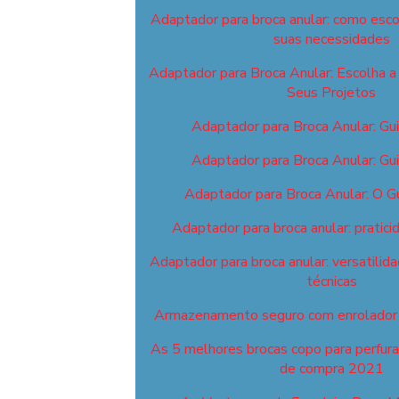
Adaptador para broca anular: como esco
suas necessidades
Adaptador para Broca Anular: Escolha a 
Seus Projetos
Adaptador para Broca Anular: Gu
Adaptador para Broca Anular: Gu
Adaptador para Broca Anular: O G
Adaptador para broca anular: pratici
Adaptador para broca anular: versatilid
técnicas
Armazenamento seguro com enrolador 
As 5 melhores brocas copo para perfuraç
de compra 2021