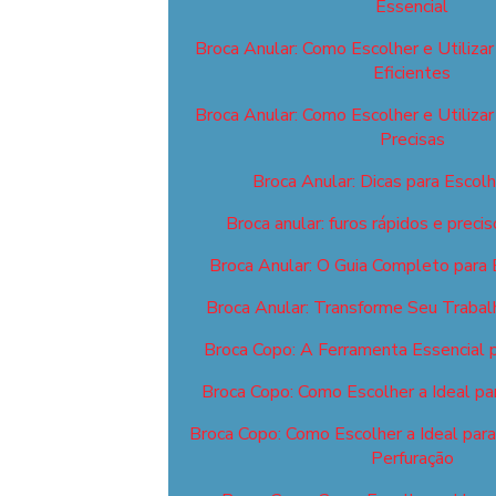
Essencial
Broca Anular: Como Escolher e Utilizar
Eficientes
Broca Anular: Como Escolher e Utilizar
Precisas
Broca Anular: Dicas para Escolhe
Broca anular: furos rápidos e prec
Broca Anular: O Guia Completo para E
Broca Anular: Transforme Seu Trabal
Broca Copo: A Ferramenta Essencial 
Broca Copo: Como Escolher a Ideal pa
Broca Copo: Como Escolher a Ideal par
Perfuração