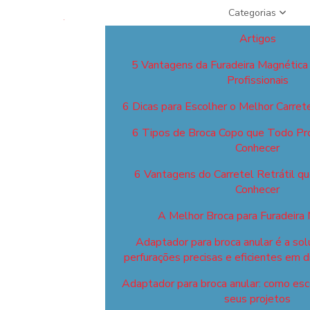
Categorias
Artigos
5 Vantagens da Furadeira Magnética
Profissionais
6 Dicas para Escolher o Melhor Carret
6 Tipos de Broca Copo que Todo Pro
Conhecer
6 Vantagens do Carretel Retrátil q
Conhecer
A Melhor Broca para Furadeira
Adaptador para broca anular é a sol
perfurações precisas e eficientes em d
Adaptador para broca anular: como esco
seus projetos