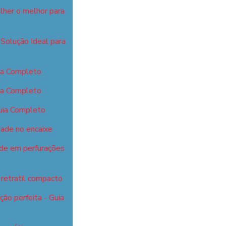
lher o melhor para
Solução Ideal para
ia Completo
ia Completo
uia Completo
dade no encaixe
ade em perfurações
retratil compacto
ão perfeita - Guia