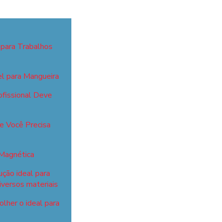
 para Trabalhos
el para Mangueira
fissional Deve
ue Você Precisa
 Magnética
ução ideal para
iversos materiais
lher o ideal para