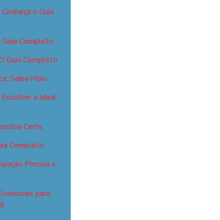
: Conheça o Guia
: Guia Completo
 O Guia Completo
ca: Saiba Mais
Escolher a Ideal
scolha Certa
Guia Completo
uração Precisa e
Essenciais para
al