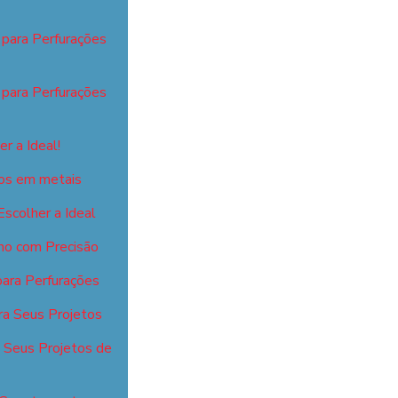
 para Perfurações
 para Perfurações
r a Ideal!
isos em metais
scolher a Ideal
ho com Precisão
para Perfurações
ra Seus Projetos
a Seus Projetos de