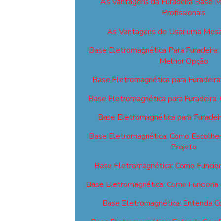
As Vantagens da Furadeira Base M
Profissionais
As Vantagens de Usar uma Mesa
Base Eletromagnética Para Furadeira:
Melhor Opção
Base Eletromagnética para Furadeira
Base Eletromagnética para Furadeira:
Base Eletromagnética para Furadei
Base Eletromagnética: Como Escolher 
Projeto
Base Eletromagnética: Como Funcion
Base Eletromagnética: Como Funciona 
Base Eletromagnética: Entenda C