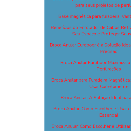
para seus projetos de perf
Base magnética para furadeira: Va
Benefícios do Enrolador de Cabos Retrá
Seu Espaço e Proteger Seu
Broca Anular Euroboor é a Solução Idea
Precisão
Broca Anular Euroboor Maximiza a 
Perfurações
Broca Anular para Furadeira Magnética
Usar Corretamente
Broca Anular: A Solução Ideal par
Broca Anular: Como Escolher e Usar 
Essencial
Broca Anular: Como Escolher e Utiliza