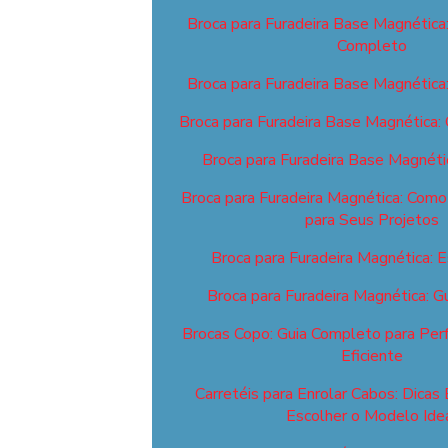
Broca para Furadeira Base Magnética
Completo
Broca para Furadeira Base Magnética
Broca para Furadeira Base Magnética:
Broca para Furadeira Base Magnéti
Broca para Furadeira Magnética: Como 
para Seus Projetos
Broca para Furadeira Magnética: E
Broca para Furadeira Magnética: 
Brocas Copo: Guia Completo para Perf
Eficiente
Carretéis para Enrolar Cabos: Dicas 
Escolher o Modelo Ide