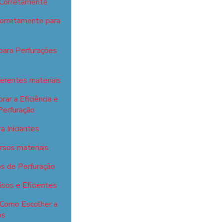
 Corretamente
Corretamente para
para Perfurações
ferentes materiais
ar a Eficiência e
Perfuração
 Iniciantes
ersos materiais
s de Perfuração
sos e Eficientes
 Como Escolher a
os