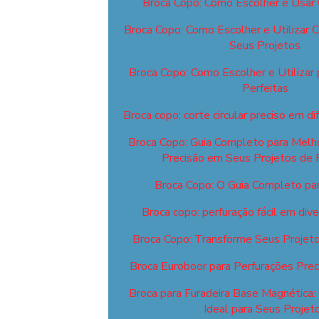
Broca Copo: Como Escolher e Usar
Broca Copo: Como Escolher e Utilizar 
Seus Projetos
Broca Copo: Como Escolher e Utilizar 
Perfeitas
Broca copo: corte circular preciso em di
Broca Copo: Guia Completo para Melhor
Precisão em Seus Projetos de 
Broca Copo: O Guia Completo para
Broca copo: perfuração fácil em div
Broca Copo: Transforme Seus Projeto
Broca Euroboor para Perfurações Preci
Broca para Furadeira Base Magnética:
Ideal para Seus Projet