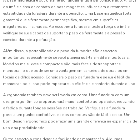
A base magnética é outro elemento fundamental a ser considerado. A força
do ímã e a área de contato da base magnética influenciam diretamente a
estabilidade da furadeira durante a operação. Uma base magnética forte
garantirá que a ferramenta permaneça fixa, mesmo em superfícies
irregulares ou inclinadas. Ao escolher a furadeira, teste a força do ímã e
verifique se ele é capaz de suportar o peso da ferramenta e a pressão
exercida durante a perfuração.
Além disso, a portabilidade e o peso da furadeira são aspectos
importantes, especialmente se você planeja usá-la em diferentes locais.
Modelos mais leves e compactos são mais fáceis de transportar e
manobrar, o que pode ser uma vantagem em canteiros de obras ou em
locais de difícil acesso. Considere o peso da furadeira e se ela é fácil de
manusear, pois isso pode impactar sua eficiência e conforto durante o uso.
A ergonomia também deve ser levada em conta. Uma furadeira com um
design ergonômico proporcionará maior conforto ao operador, reduzindo
a fadiga durante longas sessões de trabalho. Verifique se a furadeira
possui um punho confortável e se os controles são de fácil acesso. Um
bom design ergonômico pode fazer uma grande diferença na experiência de
uso e na produtividade.
Outro aspecto a considerar é a facilidade de manutenção. Algumas