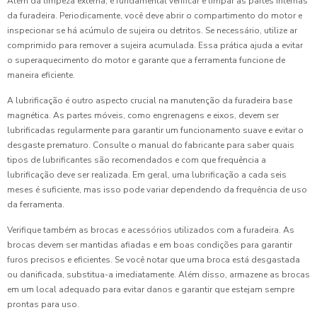
Além da limpeza externa, é fundamental verificar e limpar as partes internas
da furadeira. Periodicamente, você deve abrir o compartimento do motor e
inspecionar se há acúmulo de sujeira ou detritos. Se necessário, utilize ar
comprimido para remover a sujeira acumulada. Essa prática ajuda a evitar
o superaquecimento do motor e garante que a ferramenta funcione de
maneira eficiente.
A lubrificação é outro aspecto crucial na manutenção da furadeira base
magnética. As partes móveis, como engrenagens e eixos, devem ser
lubrificadas regularmente para garantir um funcionamento suave e evitar o
desgaste prematuro. Consulte o manual do fabricante para saber quais
tipos de lubrificantes são recomendados e com que frequência a
lubrificação deve ser realizada. Em geral, uma lubrificação a cada seis
meses é suficiente, mas isso pode variar dependendo da frequência de uso
da ferramenta.
Verifique também as brocas e acessórios utilizados com a furadeira. As
brocas devem ser mantidas afiadas e em boas condições para garantir
furos precisos e eficientes. Se você notar que uma broca está desgastada
ou danificada, substitua-a imediatamente. Além disso, armazene as brocas
em um local adequado para evitar danos e garantir que estejam sempre
prontas para uso.