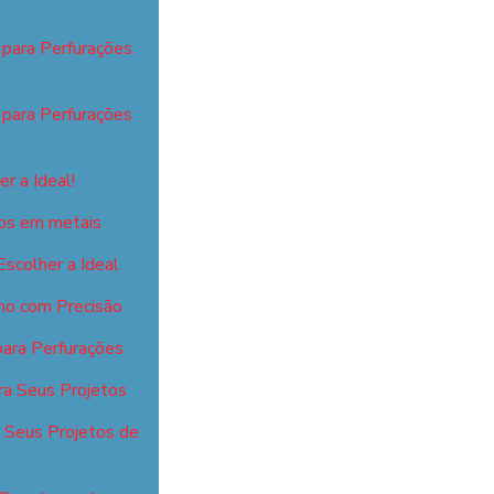
 para Perfurações
 para Perfurações
r a Ideal!
isos em metais
scolher a Ideal
ho com Precisão
para Perfurações
ra Seus Projetos
a Seus Projetos de