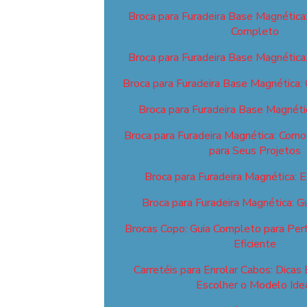
Broca para Furadeira Base Magnética
Completo
Broca para Furadeira Base Magnética
Broca para Furadeira Base Magnética:
Broca para Furadeira Base Magnéti
Broca para Furadeira Magnética: Como 
para Seus Projetos
Broca para Furadeira Magnética: E
Broca para Furadeira Magnética: 
Brocas Copo: Guia Completo para Perf
Eficiente
Carretéis para Enrolar Cabos: Dicas 
Escolher o Modelo Ide