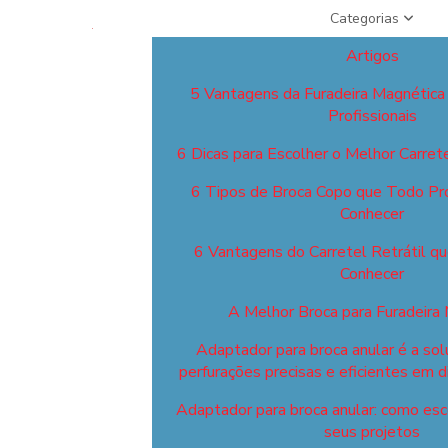
Categorias
Artigos
5 Vantagens da Furadeira Magnética
Profissionais
6 Dicas para Escolher o Melhor Carret
6 Tipos de Broca Copo que Todo Pro
Conhecer
6 Vantagens do Carretel Retrátil q
Conhecer
A Melhor Broca para Furadeira
Adaptador para broca anular é a sol
perfurações precisas e eficientes em d
Adaptador para broca anular: como esco
seus projetos