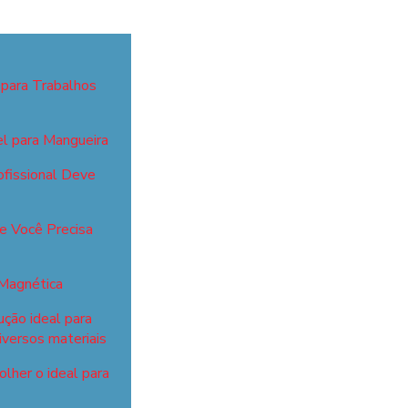
 para Trabalhos
el para Mangueira
fissional Deve
ue Você Precisa
 Magnética
ução ideal para
iversos materiais
lher o ideal para