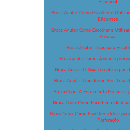
Essencial
Broca Anular: Como Escolher e Utilizar
Eficientes
Broca Anular: Como Escolher e Utilizar
Precisas
Broca Anular: Dicas para Escolhe
Broca anular: furos rápidos e prec
Broca Anular: O Guia Completo para E
Broca Anular: Transforme Seu Trabal
Broca Copo: A Ferramenta Essencial 
Broca Copo: Como Escolher a Ideal pa
Broca Copo: Como Escolher a Ideal par
Perfuração