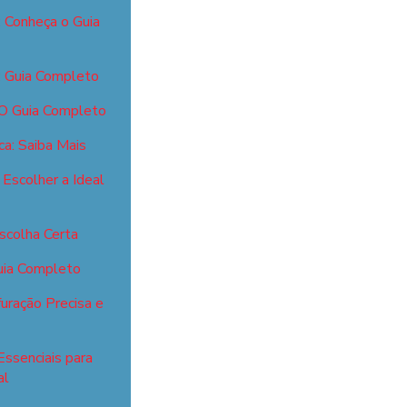
: Conheça o Guia
: Guia Completo
 O Guia Completo
ca: Saiba Mais
Escolher a Ideal
scolha Certa
Guia Completo
uração Precisa e
Essenciais para
al