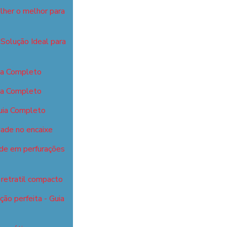
lher o melhor para
Solução Ideal para
ia Completo
ia Completo
uia Completo
dade no encaixe
ade em perfurações
retratil compacto
ão perfeita - Guia