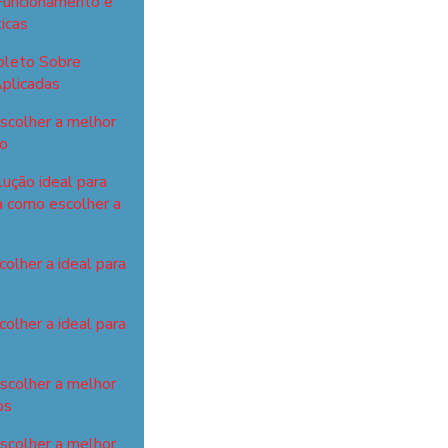
Funcionamento e
icas
pleto Sobre
plicadas
scolher a melhor
ho
lução ideal para
a como escolher a
olher a ideal para
olher a ideal para
escolher a melhor
os
escolher a melhor