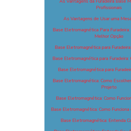
As Vantagens da Furadeira Base M
Profissionais
As Vantagens de Usar uma Mesa
Base Eletromagnética Para Furadeira:
Melhor Opção
Base Eletromagnética para Furadeira
Base Eletromagnética para Furadeira:
Base Eletromagnética para Furadei
Base Eletromagnética: Como Escolher 
Projeto
Base Eletromagnética: Como Funcion
Base Eletromagnética: Como Funciona 
Base Eletromagnética: Entenda C