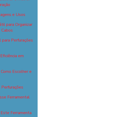
uração
ntagens e Usos
til para Organizar
s Cabos
l para Perfurações
Eficiência em
: Como Escolher e
a Perfurações
esse Ferramental
r Este Ferramenta