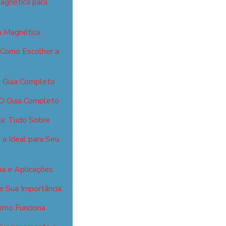
agnética para
 Magnética
 Como Escolher a
: Guia Completo
 O Guia Completo
ra: Tudo Sobre
a Ideal para Seu
a e Aplicações
e Sua Importância
omo Funciona