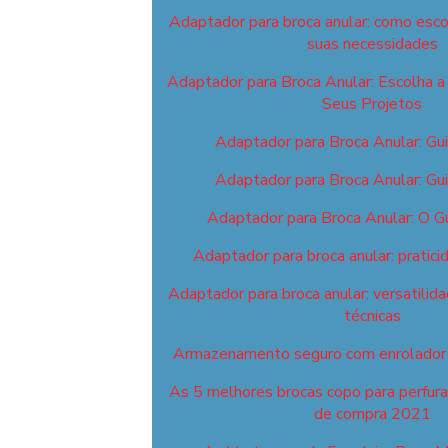
Adaptador para broca anular: como esco
suas necessidades
Adaptador para Broca Anular: Escolha a 
Seus Projetos
Adaptador para Broca Anular: Gu
Adaptador para Broca Anular: Gu
Adaptador para Broca Anular: O G
Adaptador para broca anular: pratici
Adaptador para broca anular: versatilid
técnicas
Armazenamento seguro com enrolador 
As 5 melhores brocas copo para perfuraç
de compra 2021