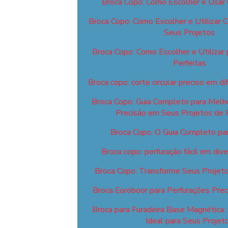
Broca Copo: Como Escolher e Usar
Broca Copo: Como Escolher e Utilizar 
Seus Projetos
Broca Copo: Como Escolher e Utilizar 
Perfeitas
Broca copo: corte circular preciso em di
Broca Copo: Guia Completo para Melhor
Precisão em Seus Projetos de 
Broca Copo: O Guia Completo para
Broca copo: perfuração fácil em div
Broca Copo: Transforme Seus Projeto
Broca Euroboor para Perfurações Preci
Broca para Furadeira Base Magnética:
Ideal para Seus Projet