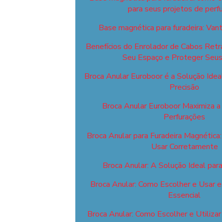
para seus projetos de perf
Base magnética para furadeira: Va
Benefícios do Enrolador de Cabos Retrá
Seu Espaço e Proteger Seu
Broca Anular Euroboor é a Solução Idea
Precisão
Broca Anular Euroboor Maximiza a 
Perfurações
Broca Anular para Furadeira Magnética
Usar Corretamente
Broca Anular: A Solução Ideal par
Broca Anular: Como Escolher e Usar 
Essencial
Broca Anular: Como Escolher e Utiliza