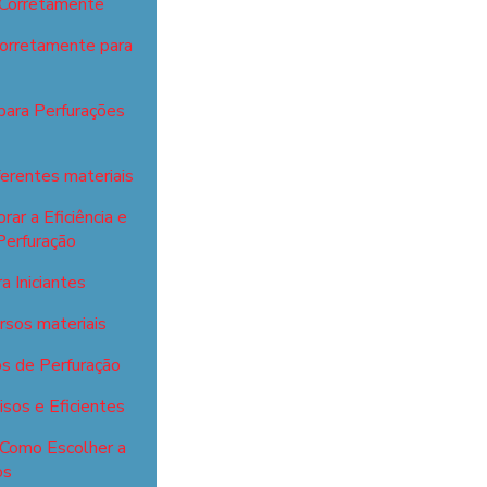
 Corretamente
Corretamente para
para Perfurações
ferentes materiais
ar a Eficiência e
Perfuração
 Iniciantes
ersos materiais
s de Perfuração
sos e Eficientes
 Como Escolher a
os