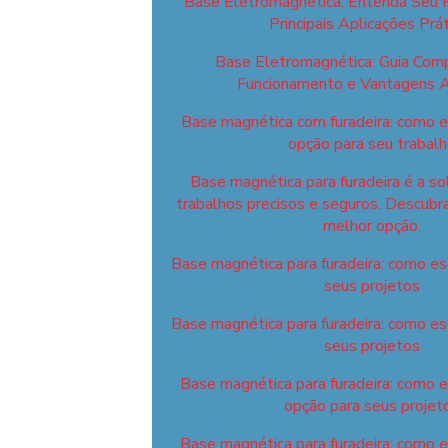
Base Eletromagnética: Entenda Seu 
Principais Aplicações Prát
Base Eletromagnética: Guia Com
Funcionamento e Vantagens A
Base magnética com furadeira: como e
opção para seu trabal
Base magnética para furadeira é a so
trabalhos precisos e seguros. Descubr
melhor opção.
Base magnética para furadeira: como esc
seus projetos
Base magnética para furadeira: como esc
seus projetos
Base magnética para furadeira: como 
opção para seus projet
Base magnética para furadeira: como 