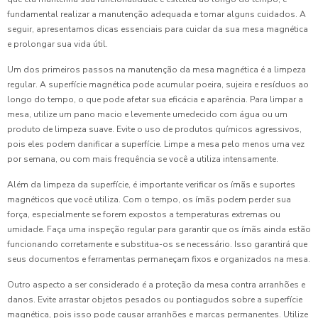
fundamental realizar a manutenção adequada e tomar alguns cuidados. A
seguir, apresentamos dicas essenciais para cuidar da sua mesa magnética
e prolongar sua vida útil.
Um dos primeiros passos na manutenção da mesa magnética é a limpeza
regular. A superfície magnética pode acumular poeira, sujeira e resíduos ao
longo do tempo, o que pode afetar sua eficácia e aparência. Para limpar a
mesa, utilize um pano macio e levemente umedecido com água ou um
produto de limpeza suave. Evite o uso de produtos químicos agressivos,
pois eles podem danificar a superfície. Limpe a mesa pelo menos uma vez
por semana, ou com mais frequência se você a utiliza intensamente.
Além da limpeza da superfície, é importante verificar os ímãs e suportes
magnéticos que você utiliza. Com o tempo, os ímãs podem perder sua
força, especialmente se forem expostos a temperaturas extremas ou
umidade. Faça uma inspeção regular para garantir que os ímãs ainda estão
funcionando corretamente e substitua-os se necessário. Isso garantirá que
seus documentos e ferramentas permaneçam fixos e organizados na mesa.
Outro aspecto a ser considerado é a proteção da mesa contra arranhões e
danos. Evite arrastar objetos pesados ou pontiagudos sobre a superfície
magnética, pois isso pode causar arranhões e marcas permanentes. Utilize