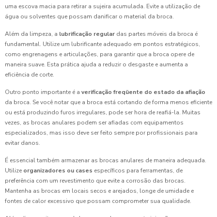
uma escova macia para retirar a sujeira acumulada. Evite a utilização de
água ou solventes que possam danificar o material da broca.
Além da limpeza, a
lubrificação regular
das partes móveis da broca é
fundamental. Utilize um lubrificante adequado em pontos estratégicos,
como engrenagens e articulações, para garantir que a broca opere de
maneira suave. Esta prática ajuda a reduzir o desgaste e aumenta a
eficiência de corte.
Outro ponto importante é a
verificação freqüente do estado da afiação
da broca. Se você notar que a broca está cortando de forma menos eficiente
ou está produzindo furos irregulares, pode ser hora de reafiá-la. Muitas
vezes, as brocas anulares podem ser afiadas com equipamentos
especializados, mas isso deve ser feito sempre por profissionais para
evitar danos.
É essencial também armazenar as brocas anulares de maneira adequada.
Utilize
organizadores ou cases
específicos para ferramentas, de
preferência com um revestimento que evite a corrosão das brocas.
Mantenha as brocas em locais secos e arejados, longe de umidade e
fontes de calor excessivo que possam comprometer sua qualidade.