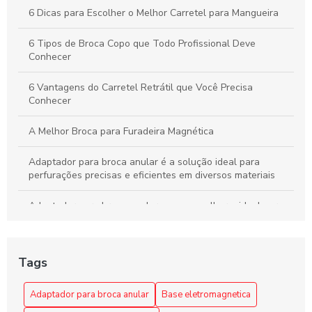
6 Dicas para Escolher o Melhor Carretel para Mangueira
6 Tipos de Broca Copo que Todo Profissional Deve
Conhecer
6 Vantagens do Carretel Retrátil que Você Precisa
Conhecer
A Melhor Broca para Furadeira Magnética
Adaptador para broca anular é a solução ideal para
perfurações precisas e eficientes em diversos materiais
Adaptador para broca anular: como escolher o ideal para
seus projetos
Adaptador para broca anular: como escolher o melhor para
Tags
suas necessidades
Adaptador para Broca Anular: Escolha a Solução Ideal
Adaptador para broca anular
Base eletromagnetica
para Seus Projetos