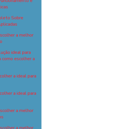
Funcionamento e
icas
pleto Sobre
plicadas
scolher a melhor
ho
lução ideal para
a como escolher a
olher a ideal para
olher a ideal para
escolher a melhor
os
escolher a melhor