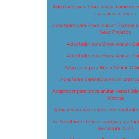
Adaptador para broca anular: como esco
suas necessidades
Adaptador para Broca Anular: Escolha a 
Seus Projetos
Adaptador para Broca Anular: Gu
Adaptador para Broca Anular: Gu
Adaptador para Broca Anular: O G
Adaptador para broca anular: pratici
Adaptador para broca anular: versatilid
técnicas
Armazenamento seguro com enrolador 
As 5 melhores brocas copo para perfuraç
de compra 2021