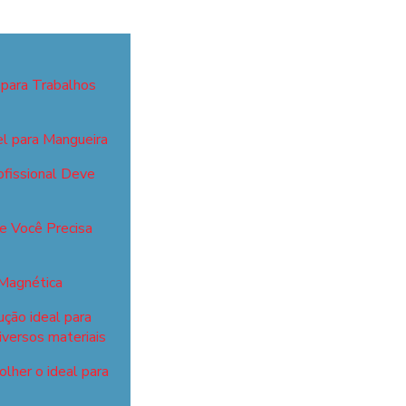
 para Trabalhos
el para Mangueira
fissional Deve
ue Você Precisa
 Magnética
ução ideal para
iversos materiais
lher o ideal para