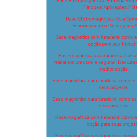
Base Eletromagnética: Entenda Seu 
Principais Aplicações Prát
Base Eletromagnética: Guia Com
Funcionamento e Vantagens A
Base magnética com furadeira: como e
opção para seu trabal
Base magnética para furadeira é a so
trabalhos precisos e seguros. Descubr
melhor opção.
Base magnética para furadeira: como esc
seus projetos
Base magnética para furadeira: como esc
seus projetos
Base magnética para furadeira: como 
opção para seus projet
Base magnética para furadeira: como 