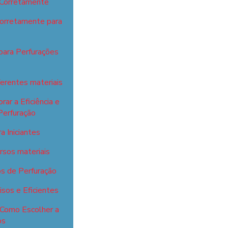
 Corretamente
Corretamente para
para Perfurações
ferentes materiais
ar a Eficiência e
Perfuração
 Iniciantes
ersos materiais
s de Perfuração
sos e Eficientes
 Como Escolher a
os