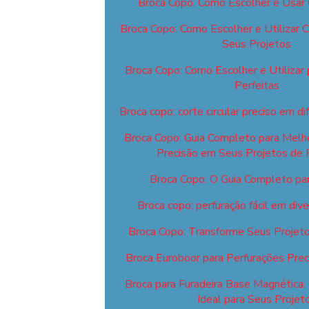
Broca Copo: Como Escolher e Usar
Broca Copo: Como Escolher e Utilizar 
Seus Projetos
Broca Copo: Como Escolher e Utilizar 
Perfeitas
Broca copo: corte circular preciso em di
Broca Copo: Guia Completo para Melhor
Precisão em Seus Projetos de 
Broca Copo: O Guia Completo para
Broca copo: perfuração fácil em div
Broca Copo: Transforme Seus Projeto
Broca Euroboor para Perfurações Preci
Broca para Furadeira Base Magnética:
Ideal para Seus Projet