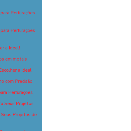
 para Perfurações
 para Perfurações
r a Ideal!
isos em metais
scolher a Ideal
ho com Precisão
para Perfurações
ra Seus Projetos
a Seus Projetos de