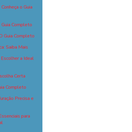
: Conheça o Guia
: Guia Completo
 O Guia Completo
ca: Saiba Mais
Escolher a Ideal
scolha Certa
Guia Completo
uração Precisa e
Essenciais para
al