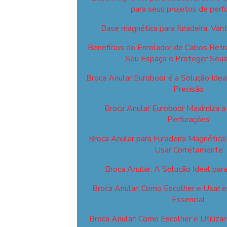
para seus projetos de perf
Base magnética para furadeira: Va
Benefícios do Enrolador de Cabos Retrá
Seu Espaço e Proteger Seu
Broca Anular Euroboor é a Solução Idea
Precisão
Broca Anular Euroboor Maximiza a 
Perfurações
Broca Anular para Furadeira Magnética
Usar Corretamente
Broca Anular: A Solução Ideal par
Broca Anular: Como Escolher e Usar 
Essencial
Broca Anular: Como Escolher e Utiliza