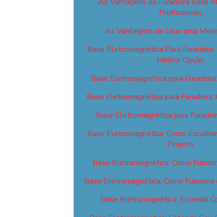
As Vantagens da Furadeira Base M
Profissionais
As Vantagens de Usar uma Mesa
Base Eletromagnética Para Furadeira:
Melhor Opção
Base Eletromagnética para Furadeira
Base Eletromagnética para Furadeira:
Base Eletromagnética para Furadei
Base Eletromagnética: Como Escolher 
Projeto
Base Eletromagnética: Como Funcion
Base Eletromagnética: Como Funciona 
Base Eletromagnética: Entenda C