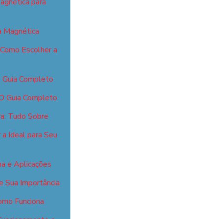
agnética para
 Magnética
 Como Escolher a
: Guia Completo
 O Guia Completo
ra: Tudo Sobre
a Ideal para Seu
a e Aplicações
e Sua Importância
omo Funciona