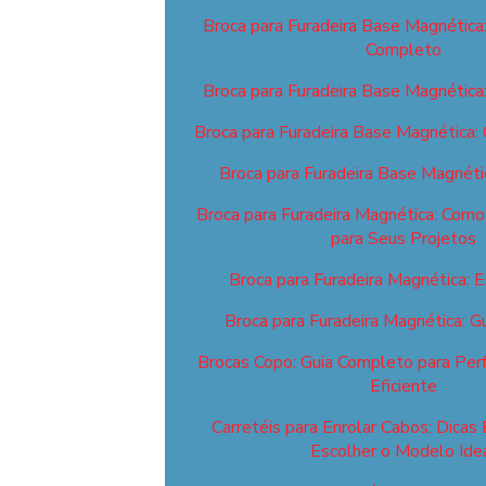
Broca para Furadeira Base Magnética
Completo
Broca para Furadeira Base Magnética
Broca para Furadeira Base Magnética:
Broca para Furadeira Base Magnéti
Broca para Furadeira Magnética: Como 
para Seus Projetos
Broca para Furadeira Magnética: E
Broca para Furadeira Magnética: 
Brocas Copo: Guia Completo para Perf
Eficiente
Carretéis para Enrolar Cabos: Dicas 
Escolher o Modelo Ide