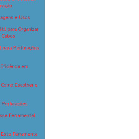
uração
ntagens e Usos
til para Organizar
s Cabos
l para Perfurações
Eficiência em
: Como Escolher e
a Perfurações
esse Ferramental
r Este Ferramenta