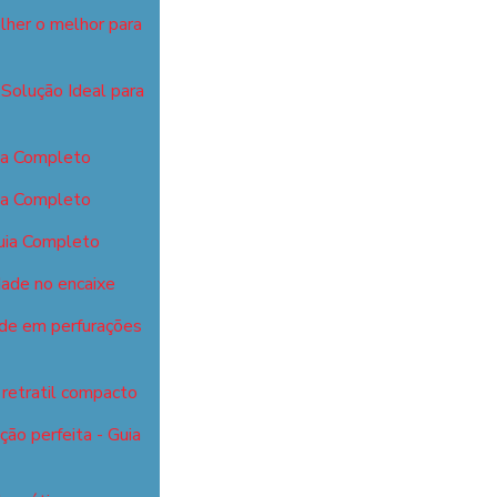
lher o melhor para
Solução Ideal para
ia Completo
ia Completo
uia Completo
dade no encaixe
ade em perfurações
retratil compacto
ão perfeita - Guia