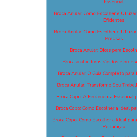
Essencial
Broca Anular: Como Escolher e Utilizar
Eficientes
Broca Anular: Como Escolher e Utilizar
Precisas
Broca Anular: Dicas para Escolhe
Broca anular: furos rápidos e prec
Broca Anular: O Guia Completo para E
Broca Anular: Transforme Seu Trabal
Broca Copo: A Ferramenta Essencial 
Broca Copo: Como Escolher a Ideal pa
Broca Copo: Como Escolher a Ideal par
Perfuração