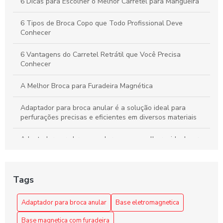
6 Dicas para Escolher o Melhor Carretel para Mangueira
6 Tipos de Broca Copo que Todo Profissional Deve
Conhecer
6 Vantagens do Carretel Retrátil que Você Precisa
Conhecer
A Melhor Broca para Furadeira Magnética
Adaptador para broca anular é a solução ideal para
perfurações precisas e eficientes em diversos materiais
Adaptador para broca anular: como escolher o ideal para
seus projetos
Adaptador para broca anular: como escolher o melhor para
Tags
suas necessidades
Adaptador para Broca Anular: Escolha a Solução Ideal
Adaptador para broca anular
Base eletromagnetica
para Seus Projetos
Base magnetica com furadeira