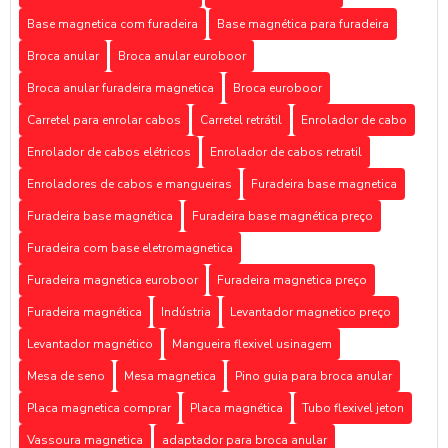
Base magnetica com furadeira
Base magnética para furadeira
Broca anular
Broca anular euroboor
Broca anular furadeira magnetica
Broca euroboor
Carretel para enrolar cabos
Carretel retrátil
Enrolador de cabo
Enrolador de cabos elétricos
Enrolador de cabos retratil
Enroladores de cabos e mangueiras
Furadeira base magnetica
Furadeira base magnética
Furadeira base magnética preço
Furadeira com base eletromagnetica
Furadeira magnetica euroboor
Furadeira magnetica preço
Furadeira magnética
Indústria
Levantador magnetico preço
Levantador magnético
Mangueira flexivel usinagem
Mesa de seno
Mesa magnetica
Pino guia para broca anular
Placa magnetica comprar
Placa magnética
Tubo flexivel jeton
Vassoura magnetica
adaptador para broca anular