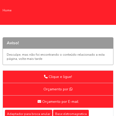
Home
Aviso!
Desculpe, mas não foi encontrando o conteúdo relacionado a esta
página, volte mais tarde
Clique e ligue!
Orçamento por
Orçamento por E-mail
Adaptador para broca anular
Base eletromagnetica